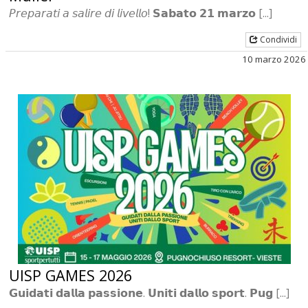
𝘗𝘳𝘦𝘱𝘢𝘳𝘢𝘵𝘪 𝘢 𝘴𝘢𝘭𝘪𝘳𝘦 𝘥𝘪 𝘭𝘪𝘷𝘦𝘭𝘭𝘰! 𝗦𝗮𝗯𝗮𝘁𝗼 𝟮𝟭 𝗺𝗮𝗿𝘇𝗼 [...]
Condividi
10 marzo 2026
UISP GAMES 2026
𝗚𝘂𝗶𝗱𝗮𝘁𝗶 𝗱𝗮𝗹𝗹𝗮 𝗽𝗮𝘀𝘀𝗶𝗼𝗻𝗲. 𝗨𝗻𝗶𝘁𝗶 𝗱𝗮𝗹𝗹𝗼 𝘀𝗽𝗼𝗿𝘁. 𝗣𝘂𝗴 [...]