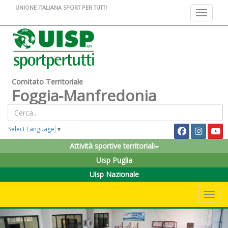
UNIONE ITALIANA SPORT PER TUTTI
Toggle na
Comitato Territoriale
Foggia-Manfredonia
Select Language
▼
Attività sportive territoriali
Uisp Puglia
Uisp Nazionale
Toggle 
Previous
Nex