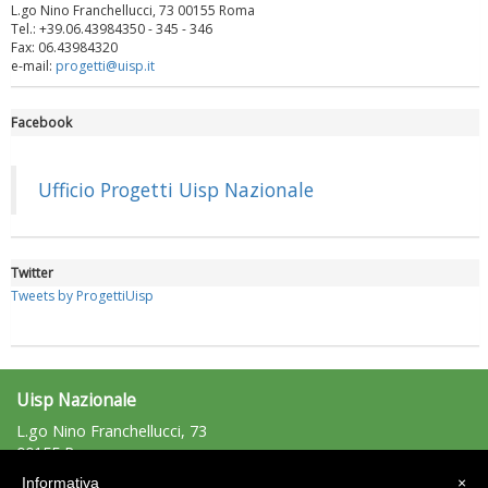
L.go Nino Franchellucci, 73 00155 Roma
Tel.: +39.06.43984350 - 345 - 346
Fax: 06.43984320
e-mail:
progetti@uisp.it
Facebook
Luglio 2026: "Pensando con i piedi, si possono fare le
rivoluzioni"
Ufficio Progetti Uisp Nazionale
Twitter
Tweets by ProgettiUisp
Uisp Nazionale
L.go Nino Franchellucci, 73
00155 Roma
Tel: 06.439841 - Fax: 06.43984320
Tiziano Pesce a Radio InBlu2000 traccia il bilancio della stagione
Informativa
×