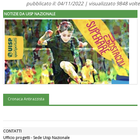
pubblicato il: 04/11/2022 | visualizzato 9848 volte
NOTIZIE DA UISP NAZIONALE
Cronaca Antirazzista
"Superare gli ostacoli": la relazione di Tiziano Pesce al CN Uisp
CONTATTI
Ufficio progetti - Sede Uisp Nazionale