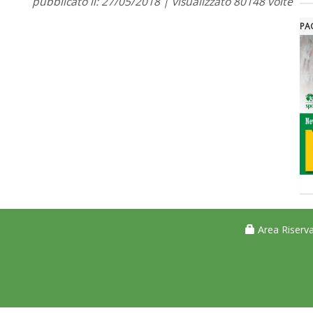
pubblicato il: 27/05/2018 | visualizzato 80148 volte
PA
Area Riserva