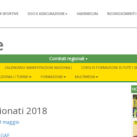
NI SPORTIVE
SOCI E ASSICURAZIONE
VADEMECUM
RICONOSCIMENTI 
e
Comitati regionali
CALENDARIO MANIFESTAZIONI NAZIONALI
CORSI DI FORMAZIONE DI TUTTI I S
ZIONALI / TORNEI
FORMAZIONE
MULTIMEDIA
NO
onati 2018
19 maggio
a GAF