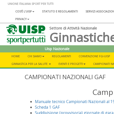
UNIONE ITALIANA SPORT PER TUTTI
COS'È L'UISP
STATUTO E REGOLAMENTI
SERVIZI ASSOCIAZIO
PRIVACY
Settore di Attività Nazionale
Ginnastich
Uisp Nazionale
HOME
CHI SIAMO
REGOLAMENTI
CONVENZIONE FGI-UISP
GINNASTICA PER LA SALUTE
EVENTI E PROGETTI
CAMPIONATI NA
CAMPIONATI NAZIONALI GAF
Campi
Manuale tecnico Campionati Nazionali al 
Scheda 1 GAF
Suddivisione (provvisoria) giornate di gar