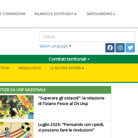
E CONVENZIONI
BILANCIO E SOSTEGNI P.A.
SAFEGUARDING
Select Language
▼
Comitati territoriali
ETTORI
MODULISTICA
LE NOSTRE ATTIVITÀ
TIZIE DA UISP NAZIONALE
"Superare gli ostacoli": la relazione
di Tiziano Pesce al CN Uisp
Luglio 2026: "Pensando con i piedi,
si possono fare le rivoluzioni"