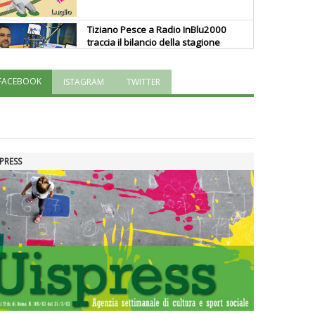
Tiziano Pesce a Radio InBlu2000
traccia il bilancio della stagione
FACEBOOK
ISTAGRAM
TWITTER
Ddl Lobby, Uisp: “Il Parlamento
valorizzi le nostre specificità"
La formazione Uisp rallenta ma
PRESS
prosegue anche in estate
Tiziano Pesce nel Cda di
Fondazione Terzjus: prima riunione
a Roma