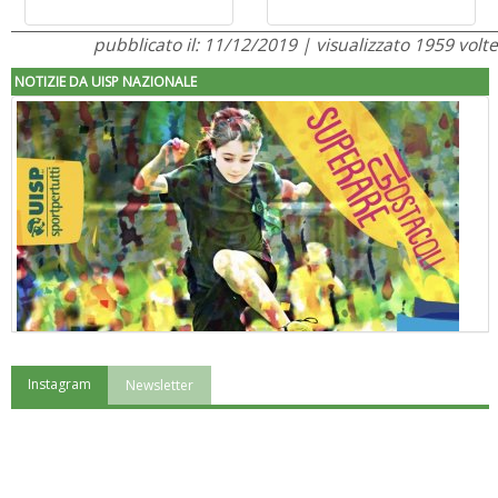
pubblicato il: 11/12/2019 | visualizzato 1959 volte
NOTIZIE DA UISP NAZIONALE
Instagram
Newsletter
"Superare gli ostacoli": la relazione di Tiziano Pesce al CN Uisp