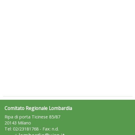
Luglio 2026: "Pensando con i piedi, si possono fare le
rivoluzioni"
Comitato Regionale Lombardia
Ripa di porta Ticinese 85/87
20143 Milano
Tel: 02/23181768 - Fax: n.d.