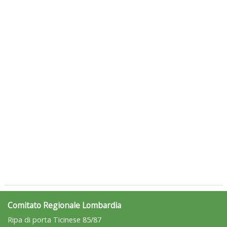
Luglio 2026: "Pensando con i piedi, si possono fare le
rivoluzioni"
Comitato Regionale Lombardia
Ripa di porta Ticinese 85/87