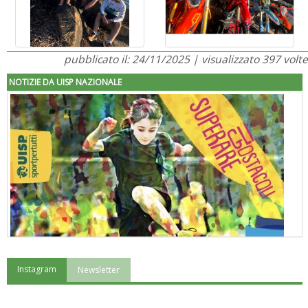
pubblicato il: 24/11/2025 | visualizzato 397 volte
NOTIZIE DA UISP NAZIONALE
Instagram
Newsletter
"Superare gli ostacoli": la relazione di Tiziano Pesce al CN Uisp