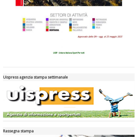
Tiziano Pesce a Radio InBlu2000 traccia il bilancio della stagione
Uispress agenzia stampa settimanale
Ddl Lobby, Uisp: “Il Parlamento valorizzi le nostre specificità"
Rassegna stampa