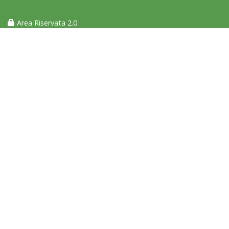
Area Riservata 2.0
Tiziano Pesce nel Cda di Fondazione Terzjus: prima riunione a
Roma