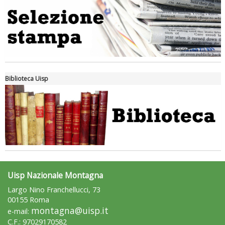
Biblioteca Uisp
La formazione Uisp rallenta ma prosegue anche in estate
Uisp Nazionale Montagna
Largo Nino Franchellucci, 73
00155 Roma
montagna@uisp.it
e-mail:
C.F.: 97029170582