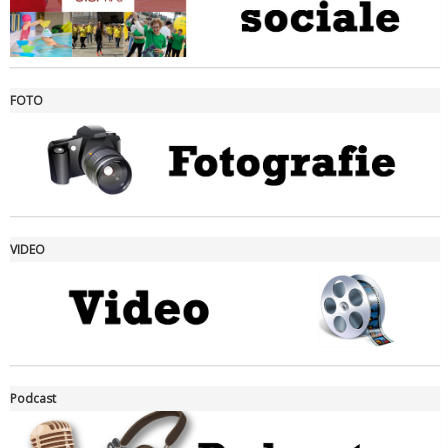
FOTO
Ddl Lobby, Uisp: “Il Parlamento valorizzi le nostre specificità"
VIDEO
La formazione Uisp rallenta ma prosegue anche in estate
Podcast