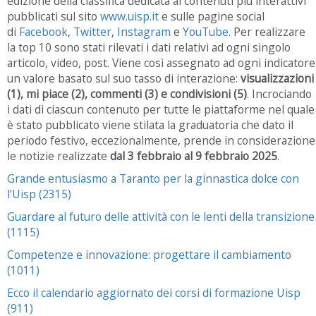
edizione della classifica dedicata ai contenuti più interattivi
pubblicati sul sito
www.uisp.it
e sulle pagine social
di
Facebook
,
Twitter
,
Instagram
e
YouTube
. Per realizzare
la top 10 sono stati rilevati i dati relativi ad ogni singolo
articolo, video, post. Viene così assegnato ad ogni indicatore
un valore basato sul suo tasso di interazione:
visualizzazioni
(1), mi piace (2), commenti (3) e condivisioni (5)
. Incrociando
i dati di ciascun contenuto per tutte le piattaforme nel quale
è stato pubblicato viene stilata la graduatoria che dato il
periodo festivo, eccezionalmente, prende in considerazione
le notizie realizzate
dal 3 febbraio al 9 febbraio 2025
.
Grande entusiasmo a Taranto per la ginnastica dolce con
l'Uisp (2315)
Guardare al futuro delle attività con le lenti della transizione
(1115)
Competenze e innovazione: progettare il cambiamento
(1011)
Ecco il calendario aggiornato dei corsi di formazione Uisp
(911)