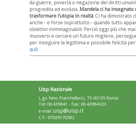
da guerre, povertà o negazione dei diritti umani,
progredita ed evoluta.
Mandela ci ha insegnato c
trasformare l'utopia in realtà
. Ci ha dimostrato 
anche - e forse soprattutto - quando tutto app
obiettivi inimmaginabili. Perciò oggi più che mai
muoversi e cercare un futuro migliore, persegu
per inseguire la legittima e possibile felicità per
qui
)
Uisp Nazionale
L.go Nino Franchellucci, 73 00155 Roma
Tel: 06.439841 - Fax: 06.43984320
uisp@uisp.it
e-mail:
C.F.: 97029170582