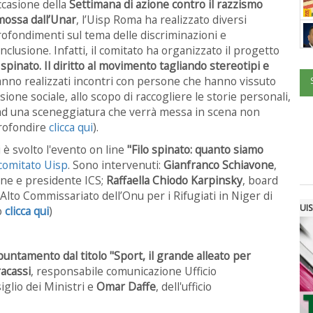
ccasione della
Settimana di azione contro il razzismo
ossa dall’Unar
, l’Uisp Roma ha realizzato diversi
ofondimenti sul tema delle discriminazioni e
’inclusione. Infatti, il comitato ha organizzato il progetto
o spinato. Il diritto al movimento tagliando stereotipi e
anno realizzati incontri con persone che hanno vissuto
ione sociale, allo scopo di raccogliere le storie personali,
a ad una sceneggiatura che verrà messa in scena non
profondire
clicca qui
).
 è svolto l'evento on line
"Filo spinato: quanto siamo
comitato Uisp
. Sono intervenuti:
Gianfranco Schiavone
,
one e presidente ICS;
Raffaella Chiodo Karpinsky
, board
’Alto Commissariato dell’Onu per i Rifugiati in Niger di
UIS
o
clicca qui
)
puntamento dal titolo "Sport, il grande alleato per
acassi
, responsabile comunicazione Ufficio
iglio dei Ministri e
Omar Daffe
, dell'ufficio