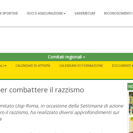
NI SPORTIVE
SOCI E ASSICURAZIONE
VADEMECUM
RICONOSCIMENTI 
Comitati regionali
LI
CALENDARI DI ATTIVITÀ
CALENDARI DI FORMAZIONE
DOCUMENTI
NO
 per combattere il razzismo
omitato Uisp Roma, in occasione della Settimana di azione
ro il razzismo, ha realizzato diversi approfondimenti sul
a