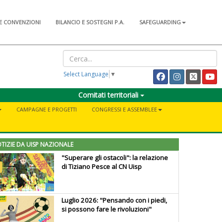
E CONVENZIONI
BILANCIO E SOSTEGNI P.A.
SAFEGUARDING
Select Language
▼
Comitati territoriali
CAMPAGNE E PROGETTI
CONGRESSI E ASSEMBLEE
TIZIE DA UISP NAZIONALE
"Superare gli ostacoli": la relazione
di Tiziano Pesce al CN Uisp
Luglio 2026: "Pensando con i piedi,
si possono fare le rivoluzioni"