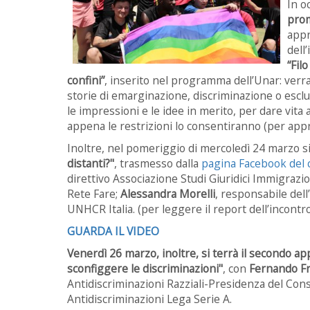
In o
prom
appr
dell
“Fil
confini”
, inserito nel programma dell’Unar: verr
storie di emarginazione, discriminazione o esclus
le impressioni e le idee in merito, per dare vit
appena le restrizioni lo consentiranno (per ap
Inoltre, nel pomeriggio di mercoledì 24 marzo si
distanti?"
, trasmesso dalla
pagina Facebook del 
direttivo Associazione Studi Giuridici Immigrazi
Rete Fare;
Alessandra Morelli
, responsabile dell
UNHCR Italia. (per leggere il report dell’incontr
GUARDA IL VIDEO
Venerdì 26 marzo, inoltre, si terrà il secondo ap
sconfiggere le discriminazioni"
, con
Fernando Fr
Antidiscriminazioni Razziali-Presidenza del Cons
Antidiscriminazioni Lega Serie A.