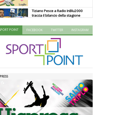
Tiziano Pesce a Radio InBlu2000
traccia il bilancio della stagione
SPORT POINT
FACEBOOK
TWITTER
INSTAGRAM
Ddl Lobby, Uisp: “Il Parlamento
valorizzi le nostre specificità"
La formazione Uisp rallenta ma
prosegue anche in estate
PRESS
Tiziano Pesce nel Cda di
Fondazione Terzjus: prima riunione
a Roma