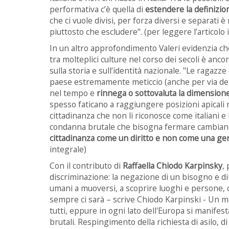
performativa c’è quella di
estendere la definizion
che ci vuole divisi, per forza diversi e separati 
piuttosto che escludere". (per leggere l’articolo
In un altro approfondimento Valeri evidenzia che l’i
tra molteplici culture nel corso dei secoli è anco
sulla storia e sull’identità nazionale. "Le ragazze
paese estremamente meticcio (anche per via dell
nel tempo e
rinnega o sottovaluta la dimensione 
spesso faticano a raggiungere posizioni apicali 
cittadinanza che non li riconosce come italiani e 
condanna brutale che bisogna fermare cambiando
cittadinanza come un diritto e non come una ge
integrale)
Con il contributo di
Raffaella Chiodo Karpinsky
,
discriminazione: la negazione di un bisogno e di
umani a muoversi, a scoprire luoghi e persone, c
sempre ci sarà – scrive Chiodo Karpinski - Un
tutti, eppure in ogni lato dell'Europa si manife
brutali. Respingimento della richiesta di asilo,