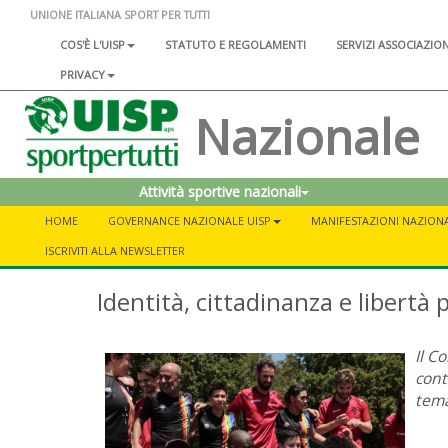
UNIONE ITALIANA SPORT PER TUTTI
COS'È L'UISP
STATUTO E REGOLAMENTI
SERVIZI ASSOCIAZIO
PRIVACY
Nazionale
Attività sportive nazionali
HOME
GOVERNANCE NAZIONALE UISP
MANIFESTAZIONI NAZIONA
ISCRIVITI ALLA NEWSLETTER
Identità, cittadinanza e libertà
Il C
cont
tem