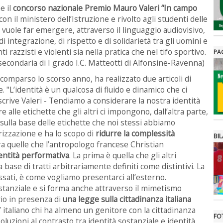
e il
concorso nazionale Premio Mauro Valeri “In campo
n il ministero dell’Istruzione e rivolto agli studenti delle
o vuole far emergere, attraverso il linguaggio audiovisivo,
 integrazione, di rispetto e di solidarietà tra gli uomini e
razzisti e violenti sia nella pratica che nel tifo sportivo.
PA
secondaria di I grado I.C. Matteotti di Alfonsine-Ravenna)
comparso lo scorso anno, ha realizzato due articoli di
 "L’identità è un qualcosa di fluido e dinamico che ci
scrive Valeri - Tendiamo a considerare la nostra identità
alle etichette che gli altri ci impongono, dall’altra parte,
e sulla base delle etichette che noi stessi abbiamo
izzazione e ha lo scopo di
ridurre la complessità
BIL
ra quelle che l’antropologo francese Christian
dentità performativa
. La prima è quella che gli altri
 base di tratti arbitrariamente definiti come distintivi. La
ssati, è come vogliamo presentarci all’esterno.
ostanziale e si forma anche attraverso il mimetismo
io in presenza di
una legge sulla cittadinanza italiana
E’ italiano chi ha almeno un genitore con la cittadinanza
FO
 soluzioni al contrasto tra identità sostanziale e identità