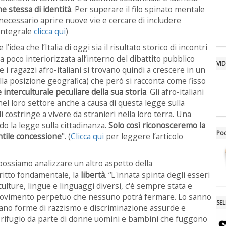
e stessa di identità
. Per superare il filo spinato mentale
è necessario aprire nuove vie e cercare di includere
 integrale
clicca qui
)
dea che l’Italia di oggi sia il risultato storico di incontri
ra poco interiorizzata all’interno del dibattito pubblico
VI
 e i ragazzi afro-italiani si trovano quindi a crescere in un
a posizione geografica) che però si racconta come fisso
interculturale peculiare della sua storia
. Gli afro-italiani
nel loro settore anche a causa di questa legge sulla
li costringe a vivere da stranieri nella loro terra. Una
 la legge sulla cittadinanza.
Solo così riconosceremo la
Po
ntile concessione
". (
Clicca qui
per leggere l’articolo
 possiamo analizzare un altro aspetto della
ritto fondamentale, la
libertà
. “L'innata spinta degli esseri
ulture, lingue e linguaggi diversi, c'è sempre stata e
 movimento perpetuo che nessuno potrà fermare. Lo sanno
SE
stano forme di razzismo e discriminazione assurde e
 di rifugio da parte di donne uomini e bambini che fuggono