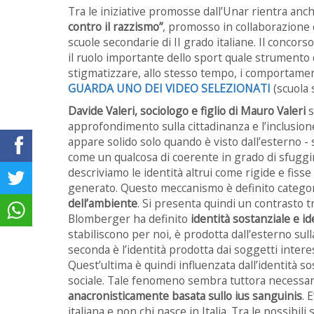
Tra le iniziative promosse dall’Unar rientra anch
contro il razzismo”
, promosso in collaborazione co
scuole secondarie di II grado italiane. Il concors
il ruolo importante dello sport quale strumento di
stigmatizzare, allo stesso tempo, i comportamenti 
GUARDA UNO DEI VIDEO SELEZIONATI
(scuola 
Davide Valeri, sociologo e figlio di Mauro Valeri
s
approfondimento sulla cittadinanza e l’inclusione.
appare solido solo quando è visto dall’esterno - 
come un qualcosa di coerente in grado di sfuggire 
descriviamo le identità altrui come rigide e fiss
generato. Questo meccanismo è definito categor
dell’ambiente
. Si presenta quindi un contrasto t
Blomberger ha definito
identità sostanziale e i
stabiliscono per noi, è prodotta dall’esterno sulla
seconda è l’identità prodotta dai soggetti intere
Quest’ultima è quindi influenzata dall’identità s
sociale. Tale fenomeno sembra tuttora necessar
anacronisticamente basata sullo ius sanguinis
. 
italiana e non chi nasce in Italia. Tra le possibili