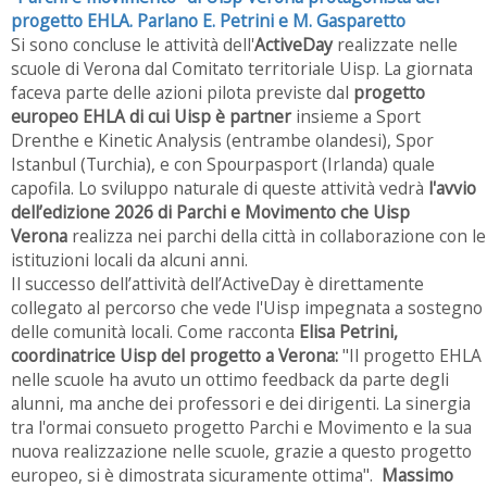
progetto EHLA. Parlano E. Petrini e M. Gasparetto
Si sono concluse le attività dell'
ActiveDay
realizzate nelle
scuole di Verona dal Comitato territoriale Uisp. La giornata
faceva parte delle azioni pilota previste dal
progetto
europeo EHLA di cui Uisp è partner
insieme a Sport
Drenthe e Kinetic Analysis (entrambe olandesi), Spor
Istanbul (Turchia), e con Spourpasport (Irlanda) quale
capofila. Lo sviluppo naturale di queste attività vedrà
l'avvio
dell’edizione 2026 di Parchi e Movimento che Uisp
Verona
realizza nei parchi della città in collaborazione con le
istituzioni locali da alcuni anni.
Il successo dell’attività dell’ActiveDay è direttamente
collegato al percorso che vede l'Uisp impegnata a sostegno
delle comunità locali. Come racconta
Elisa Petrini,
coordinatrice Uisp del progetto a Verona:
"Il progetto EHLA
nelle scuole ha avuto un ottimo feedback da parte degli
alunni, ma anche dei professori e dei dirigenti. La sinergia
tra l'ormai consueto progetto Parchi e Movimento e la sua
nuova realizzazione nelle scuole, grazie a questo progetto
europeo, si è dimostrata sicuramente ottima".
Massimo