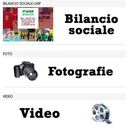
BILANCIO SOCIALE UISP
FOTO
Ddl Lobby, Uisp: “Il Parlamento valorizzi le nostre specificità"
VIDEO