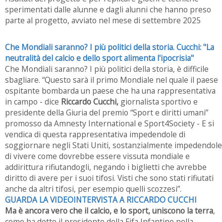
sperimentati dalle alunne e dagli alunni che hanno preso
parte al progetto, avviato nel mese di settembre 2025
Che Mondiali saranno? I più politici della storia. Cucchi: "La
neutralità del calcio e dello sport alimenta l'ipocrisia"
Che Mondiali saranno? I più politici della storia, è difficile
sbagliare. “Questo sarà il primo Mondiale nel quale il paese
ospitante bombarda un paese che ha una rappresentativa
in campo - dice
Riccardo Cucchi,
giornalista sportivo e
presidente della Giuria del premio “Sport e diritti umani”
promosso da Amnesty International e Sport4Society - E si
vendica di questa rappresentativa impedendole di
soggiornare negli Stati Uniti, sostanzialmente impedendole
di vivere come dovrebbe essere vissuta mondiale e
addirittura rifiutandogli, negando i biglietti che avrebbe
diritto di avere per i suoi tifosi. Visti che sono stati rifiutati
anche da altri tifosi, per esempio quelli scozzesi”.
GUARDA LA VIDEOINTERVISTA A RICCARDO CUCCHI
Ma è ancora vero che il calcio, e lo sport, uniscono la terra
,
come ha detto il presidente della Fifa Infantino nella