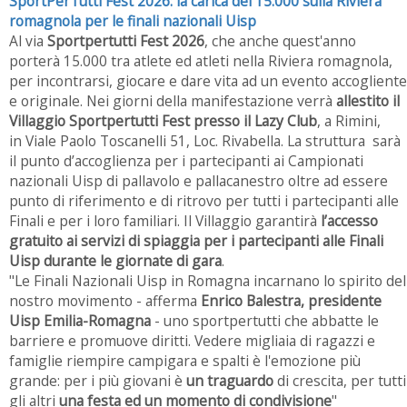
SportPerTutti Fest 2026: la carica dei 15.000 sulla Riviera
romagnola per le finali nazionali Uisp
Al via
Sportpertutti Fest
2026
, che anche quest'anno
porterà 15.000 tra atlete ed atleti nella Riviera romagnola,
per incontrarsi, giocare e dare vita ad un evento accogliente
e originale. Nei giorni della manifestazione verrà
allestito il
Villaggio Sportpertutti Fest presso il Lazy Club
, a Rimini,
in Viale Paolo Toscanelli 51, Loc. Rivabella. La struttura sarà
il punto d’accoglienza per i partecipanti ai Campionati
nazionali Uisp di pallavolo e pallacanestro oltre ad essere
punto di riferimento e di ritrovo per tutti i partecipanti alle
Finali e per i loro familiari. Il Villaggio garantirà
l’accesso
gratuito ai servizi di spiaggia per i partecipanti alle Finali
Uisp durante le giornate di gara
.
"Le Finali Nazionali Uisp in Romagna incarnano lo spirito del
nostro movimento - afferma
Enrico Balestra, presidente
Uisp Emilia-Romagna
- uno sportpertutti che abbatte le
barriere e promuove diritti. Vedere migliaia di ragazzi e
famiglie riempire campigara e spalti è l'emozione più
grande: per i più giovani è
un traguardo
di crescita, per tutti
gli altri
una festa ed un momento di condivisione
"