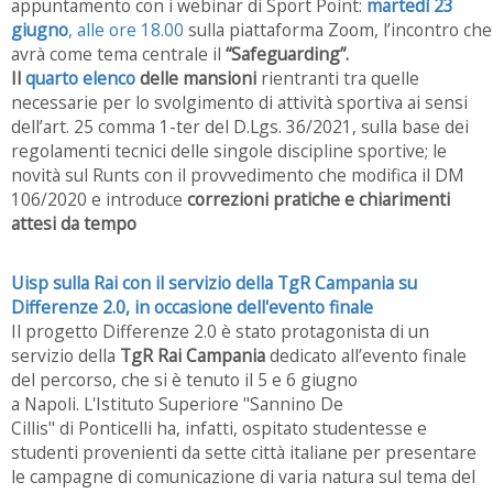
appuntamento con i webinar di Sport Point:
martedì 23
giugno
, alle ore 18.00
sulla piattaforma Zoom, l’incontro che
avrà come tema centrale il
“Safeguarding”.
Il
quarto elenco
delle mansioni
rientranti tra quelle
necessarie per lo svolgimento di attività sportiva ai sensi
dell’art. 25 comma 1-ter del D.Lgs. 36/2021, sulla base dei
regolamenti tecnici delle singole discipline sportive; le
novità sul Runts con il provvedimento che modifica il DM
106/2020 e introduce
correzioni pratiche e chiarimenti
attesi da tempo
Uisp sulla Rai con il servizio della TgR Campania su
Differenze 2.0, in occasione dell'evento finale
Il progetto Differenze 2.0 è stato protagonista di un
servizio della
TgR Rai Campania
dedicato all’evento finale
del percorso, che si è tenuto il 5 e 6 giugno
a Napoli. L'Istituto Superiore "Sannino De
Cillis" di Ponticelli ha, infatti, ospitato studentesse e
studenti provenienti da sette città italiane per presentare
le campagne di comunicazione di varia natura sul tema del