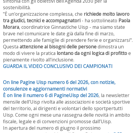
sintonia con gli obiettivi dell'Agenda 2030 per la
sostenibilità.
"È un'organizzazione complessa, che
richiede molto lavoro
tra giudici, tecnici e accompagnatori
- ha sottolineato
Paola
Morara
, coordinatrice Ginnastiche Uisp - ma siamo state
brave nel comunicare le date già dalla fine di marzo,
permettendo alle famiglie di prendere ferie e organizzarsi".
Questa
attenzione ai bisogni delle persone
dimostra un
modo di vivere la pratica
lontano da ogni logica di profitto
e
pienamente rivolto all'inclusione.
GUARDA IL VIDEO CONCLUSIVO DEI CAMPIONATI
On line Pagine Uisp numero 6 del 2026, con notizie,
consulenze e aggiornamenti normativi
È on line il numero 6 di PagineUisp del 2026
, la newsletter
mensile dell’Uisp rivolta alle associazioni e società sportive
del territorio, ai dirigenti e volontari dello sportpertutti
Uisp. Come ogni mese una rassegna delle novità in ambito
fiscale, legale e di convenzioni promosse dall’Uisp.
In apertura del numero di giugno il prossimo