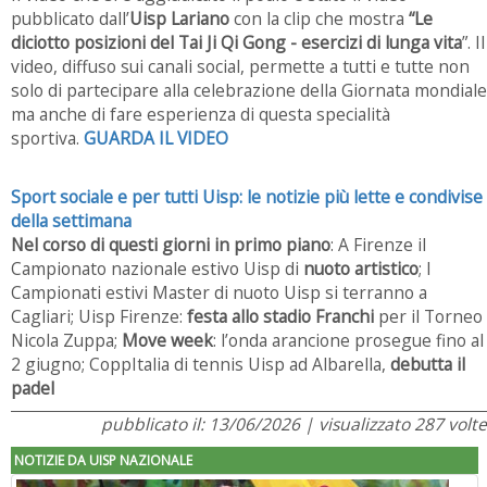
pubblicato dall’
Uisp Lariano
con la clip che mostra
“Le
diciotto posizioni del Tai Ji Qi Gong - esercizi di lunga vita
”. Il
video, diffuso sui canali social, permette a tutti e tutte non
solo di partecipare alla celebrazione della Giornata mondiale
ma anche di fare esperienza di questa specialità
sportiva.
GUARDA IL VIDEO
Sport sociale e per tutti Uisp: le notizie più lette e condivise
della settimana
Nel corso di questi giorni in primo
piano
: A Firenze il
Campionato nazionale estivo Uisp di
nuoto artistico
; I
Campionati estivi Master di nuoto Uisp si terranno a
Cagliari; Uisp Firenze:
festa allo stadio Franchi
per il Torneo
Nicola Zuppa;
Move week
: l’onda arancione prosegue fino al
2 giugno; CoppItalia di tennis Uisp ad Albarella,
debutta il
padel
pubblicato il: 13/06/2026 | visualizzato 287 volte
NOTIZIE DA UISP NAZIONALE