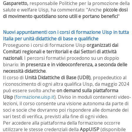
Gasparetto,
responsabile Politiche per la promozione della
salute e welfare Uisp, ha commentato: "Anche
piccole dosi
di movimento quotidiano sono utili e portano benefici
"
Nuovi appuntamenti con i corsi di formazione Uisp in tutta
Italia per unità didattiche di base e qualifiche
Proseguono i corsi di formazione Uisp
organizzati dai
Comitati regionali e territoriali e dai Settori di attività
nazionali
. I percorsi formativi procedono su un doppio
binario:
in presenza e in videoconferenza, a seconda delle
necessità didattiche
.
Il corso di
Unità Didattiche di Base (UDB)
, propedeutico al
riconoscimento di ogni altra qualifica Uisp, da maggio 2024
può essere svolto anche
on demand sulla piattaforma
Uisp
(
formazione.uisp.it
). Diviso in moduli contenenti video-
lezioni, il corso consente una visione autonoma da parte di
soci e socie che dovranno poi rispondere alle domande dei
vari test di verifica, previsti alla fine di ogni video.
Per accedere alla piattaforma della formazione occorre
utilizzare le stesse credenziali della
AppUISP
(disponibile