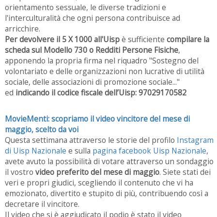
orientamento sessuale, le diverse tradizioni e
l'interculturalità che ogni persona contribuisce ad
arricchire.
Per devolvere il 5 X 1000 all'Uisp
è sufficiente
compilare la
scheda sul Modello 730 o Redditi Persone Fisiche
,
apponendo la propria firma nel riquadro "Sostegno del
volontariato e delle organizzazioni non lucrative di utilità
sociale, delle associazioni di promozione sociale..."
ed
indicando il codice fiscale dell’Uisp: 97029170582
MovieMenti: scopriamo il video vincitore del mese di
maggio, scelto da voi
Questa settimana attraverso le storie del profilo
Instagram
di Uisp Nazionale
e sulla
pagina facebook Uisp Nazionale
,
avete avuto la possibilità di votare attraverso un sondaggio
il vostro
video preferito del mese di maggio
. Siete stati dei
veri e propri giudici, scegliendo il contenuto che vi ha
emozionato, divertito e stupito di più, contribuendo così a
decretare il vincitore.
Il video che si è aggiudicato il podio è stato il video