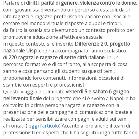
Parlare di
diritti, parità di genere, violenza contro le donne
,
con i giovani sta diventando un percorso a ostacoli: da un
lato ragazzi e ragazze preferiscono parlare con i social e
cercare nel mondo virtuale risposte a dubbi e timori,
dall’altro la scuola sta diventando un contesto proibito per
promuovere educazione affettiva e sessuale.
In questo contesto si è inserito
Differenze 2.0, progetto
nazionale Uisp
, che ha accompagnato l’anno scolastico
di
220 ragazzi e ragazze di sette città italiane
, in un
percorso formativo e di confronto, alla scoperta di cosa
sanno e cosa pensano gli studenti su questi temi,
proponendo loro contenuti, informazioni, occasioni di
scambio con esperti e professionisti.
Questo viaggio è culminato
venerdì 5 e sabato 6 giugno
nell’evento finale
del progetto che si è svolto a Napoli e ha
coinvolto in prima persona ragazzi e ragazze con la
presentazione delle campagne di comunicazione ideate e
realizzate per sensibilizzare compagni e adulti sui temi
affrontati (
leggi l'articolo
) Accanto a loro anche il team di
professionisti ed esperti che li ha seguiti lungo tutto l’anno