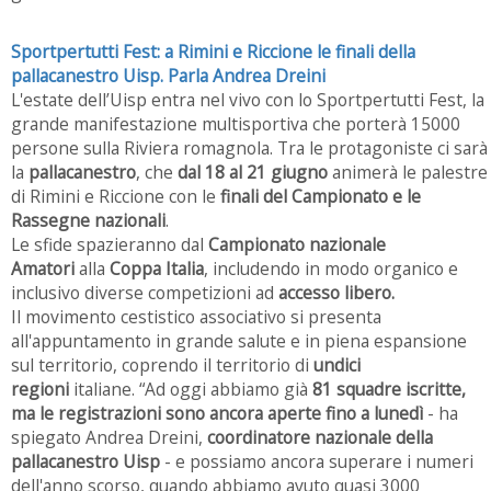
Sportpertutti Fest: a Rimini e Riccione le finali della
pallacanestro Uisp. Parla Andrea Dreini
L'estate dell’Uisp entra nel vivo con lo Sportpertutti Fest, la
grande manifestazione multisportiva che porterà 15000
persone sulla Riviera romagnola. Tra le protagoniste ci sarà
la
pallacanestro
, che
dal 18 al 21 giugno
animerà le palestre
di Rimini e Riccione con le
finali del Campionato e le
Rassegne nazionali
.
Le sfide spazieranno dal
Campionato nazionale
Amatori
alla
Coppa Italia
, includendo in modo organico e
inclusivo diverse competizioni ad
accesso libero.
Il movimento cestistico associativo si presenta
all'appuntamento in grande salute e in piena espansione
sul territorio, coprendo il territorio di
undici
regioni
italiane. “Ad oggi abbiamo già
81 squadre iscritte,
ma le registrazioni sono ancora aperte fino a lunedì
- ha
spiegato Andrea Dreini,
coordinatore nazionale della
pallacanestro Uisp
- e possiamo ancora superare i numeri
dell'anno scorso, quando abbiamo avuto quasi 3000