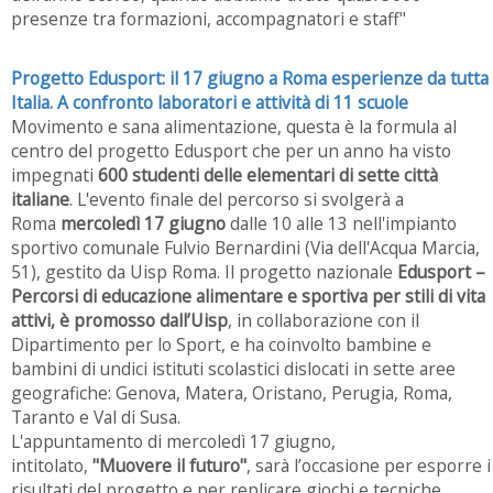
presenze tra formazioni, accompagnatori e staff"
Progetto Edusport: il 17 giugno a Roma esperienze da tutta
Italia. A confronto laboratori e attività di 11 scuole
Movimento e sana alimentazione, questa è la formula al
centro del progetto Edusport che per un anno ha visto
impegnati
600 studenti delle elementari di sette città
italiane
. L'evento finale del percorso si svolgerà a
Roma
mercoledì 17 giugno
dalle 10 alle 13 nell'impianto
sportivo comunale Fulvio Bernardini (Via dell'Acqua Marcia,
51), gestito da Uisp Roma. Il progetto nazionale
Edusport –
Percorsi di educazione alimentare e sportiva per stili di vita
attivi, è promosso dall’Uisp
, in collaborazione con il
Dipartimento per lo Sport, e ha coinvolto bambine e
bambini di undici istituti scolastici dislocati in sette aree
geografiche: Genova, Matera, Oristano, Perugia, Roma,
Taranto e Val di Susa.
L'appuntamento di mercoledì 17 giugno,
intitolato,
"Muovere il futuro"
, sarà l’occasione per esporre i
risultati del progetto e per replicare giochi e tecniche