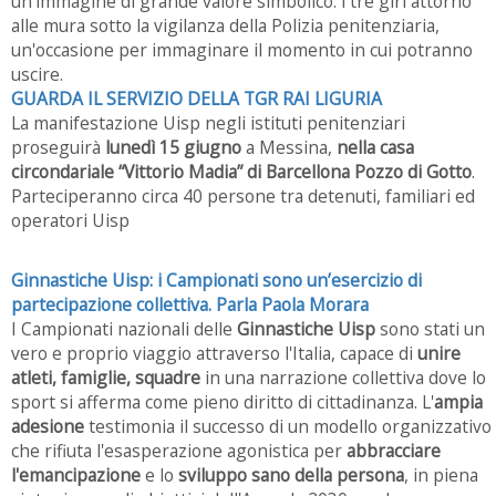
un'immagine di grande valore simbolico: i tre giri attorno
alle mura sotto la vigilanza della Polizia penitenziaria,
un'occasione per immaginare il momento in cui potranno
uscire.
GUARDA IL SERVIZIO DELLA TGR RAI LIGURIA
La manifestazione Uisp negli istituti penitenziari
proseguirà
lunedì 15 giugno
a Messina,
nella casa
circondariale “Vittorio Madia” di Barcellona Pozzo di Gotto
.
Parteciperanno circa 40 persone tra detenuti, familiari ed
operatori Uisp
Ginnastiche Uisp: i Campionati sono un’esercizio di
partecipazione collettiva. Parla Paola Morara
I Campionati nazionali delle
Ginnastiche Uisp
sono stati un
vero e proprio viaggio attraverso l'Italia, capace di
unire
atleti, famiglie, squadre
in una narrazione collettiva dove lo
sport si afferma come pieno diritto di cittadinanza. L'
ampia
adesione
testimonia il successo di un modello organizzativo
che rifiuta l'esasperazione agonistica per
abbracciare
l'emancipazione
e lo
sviluppo sano della persona
, in piena