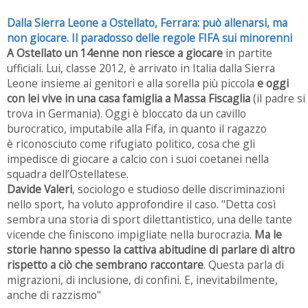
Dalla Sierra Leone a Ostellato, Ferrara: può allenarsi, ma
non giocare. Il paradosso delle regole FIFA sui minorenni
A Ostellato un 14enne non riesce a giocare
in partite
ufficiali. Lui, classe 2012, è arrivato in Italia dalla Sierra
Leone insieme ai genitori e alla sorella più piccola
e oggi
con lei vive in una casa famiglia a Massa Fiscaglia
(il padre si
trova in Germania). Oggi è bloccato da un cavillo
burocratico, imputabile alla Fifa, in quanto il ragazzo
è riconosciuto come rifugiato politico, cosa che gli
impedisce di giocare a calcio con i suoi coetanei nella
squadra dell’Ostellatese.
Davide Valeri
, sociologo e studioso delle discriminazioni
nello sport, ha voluto approfondire il caso. "Detta così
sembra una storia di sport dilettantistico, una delle tante
vicende che finiscono impigliate nella burocrazia.
Ma le
storie hanno spesso la cattiva abitudine di parlare di altro
rispetto a ciò che sembrano raccontare
. Questa parla di
migrazioni, di inclusione, di confini. E, inevitabilmente,
anche di razzismo"