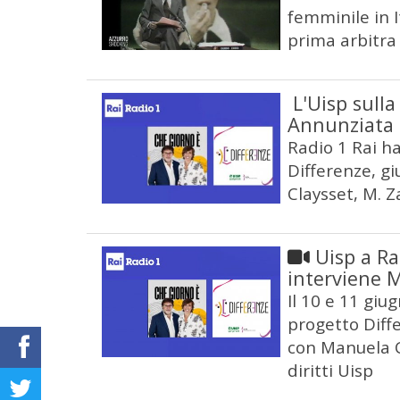
femminile in I
prima arbitra 
L'Uisp sulla
Annunziata
Radio 1 Rai h
Differenze, gi
Claysset, M. Za
Uisp a Ra
interviene 
Il 10 e 11 giu
progetto Diffe
con Manuela C
diritti Uisp