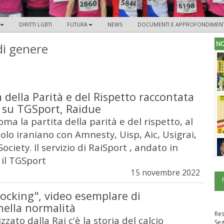
DIRITTI LGBTI
FUTURA
NEWS
DOCUMENTI E APPROFONDIMENT
NO
di genere
a della Parità e del Rispetto raccontata
, su TGSport, Raidue
oma la partita della parità e del rispetto, al
olo iraniano con Amnesty, Uisp, Aic, Usigrai,
ociety. Il servizio di RaiSport , andato in
il TGSport
15 novembre 2022
ocking", video esemplare di
nella normalità
Re
zzato dalla Rai c'è la storia del calcio
Seg