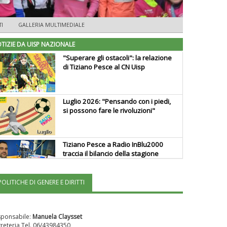
I
GALLERIA MULTIMEDIALE
TIZIE DA UISP NAZIONALE
"Superare gli ostacoli": la relazione
di Tiziano Pesce al CN Uisp
Luglio 2026: "Pensando con i piedi,
si possono fare le rivoluzioni"
Tiziano Pesce a Radio InBlu2000
traccia il bilancio della stagione
POLITICHE DI GENERE E DIRITTI
Ddl Lobby, Uisp: “Il Parlamento
valorizzi le nostre specificità"
sponsabile:
Manuela Claysset
reteria Tel. 06/43984350