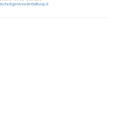
La formazione Uisp rallenta ma
itichedigenereediritti@uisp.it
prosegue anche in estate
Tiziano Pesce nel Cda di
Fondazione Terzjus: prima riunione
a Roma