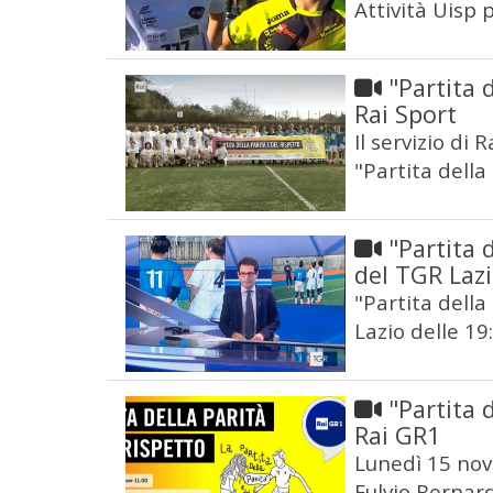
Attività Uisp
"Partita d
Rai Sport
Il servizio di
"Partita della
"Partita d
del TGR Laz
"Partita della 
Lazio delle 19
"Partita d
Rai GR1
Lunedì 15 nov
Fulvio Bernardi