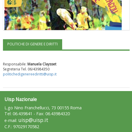
POLITICHE DI GENERE E DIRITTI
"Superare gli ostacoli": la relazione di Tiziano Pesce al CN Uisp
Responsabile:
Manuela Claysset
Segreteria Tel. 06/43984350
politichedigenereediritti@uisp.it
Uisp Nazionale
L.go Nino Franchellucci, 73 00155 Roma
Tel: 06.439841 - Fax: 06.43984320
uisp@uisp.it
e-mail:
Luglio 2026: "Pensando con i piedi, si possono fare le
C.F.: 97029170582
rivoluzioni"