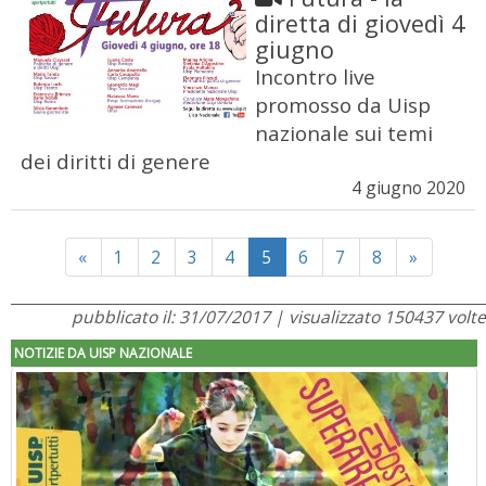
diretta di giovedì 4
giugno
Incontro live
promosso da Uisp
nazionale sui temi
dei diritti di genere
4 giugno 2020
Previous
Next
«
1
2
3
4
5
6
7
8
»
pubblicato il: 31/07/2017 | visualizzato 150437 volte
NOTIZIE DA UISP NAZIONALE