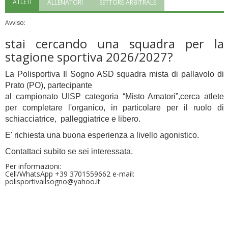
ATLETI
ALLENATORI
SETTORE ARBITRALE
"Superare gli ostacoli": la relazione di Tiziano Pesce al CN Uisp
Avviso:
stai cercando una squadra per la
stagione sportiva 2026/2027?
La Polisportiva Il Sogno ASD squadra mista di pallavolo di
Prato (PO), partecipante
al campionato UISP categoria “Misto Amatori”,
cerca atlete
per completare l'
organico,
in particolare per il ruolo di
schiacciatrice, palleggiatrice e libero.
E' richiesta una buona esperienza a livello agonistico.
Luglio 2026: "Pensando con i piedi, si possono fare le
Contattaci subito se sei interessata.
rivoluzioni"
Per informazioni:
Cell/WhatsApp +39 3701559662 e-mail:
polisportivailsogno@yahoo.it