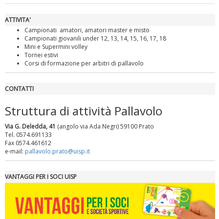
ATTIVITA'
Campionati amatori, amatori master e misto
Campionati giovanili under 12, 13, 14, 15, 16, 17, 18
Mini e Supermini volley
Tornei estivi
Tiziano Pesce a Radio InBlu2000 traccia il bilancio della stagione
Corsi di formazione per arbitri di pallavolo
CONTATTI
Struttura di attività Pallavolo
Via G. Deledda, 41
(angolo via Ada Negri) 59100 Prato
Tel. 0574.691133
Fax 0574.461612
e-mail:
pallavolo.prato@uisp.it
VANTAGGI PER I SOCI UISP
Ddl Lobby, Uisp: “Il Parlamento valorizzi le nostre specificità"