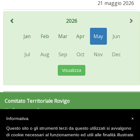
21 maggio 2026
2026
Jan
Feb
Mar
Apr
May
Jun
Jul
Aug
Sep
Oct
Nov
Dec
Visualizza
Comitato Territoriale Rovigo
Via Ramazzina, 2
45100 Rovigo (RO)
Informativa
×
Tel: 0425/417788 - Fax: 0425/417788
Questo sito o gli strumenti terzi da questo utilizzati si avvalgono
rovigo@uisp.it
e-mail:
di cookie necessari al funzionamento ed utili alle finalità illustrate