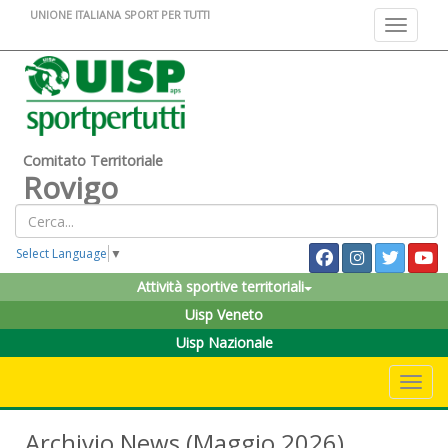
UNIONE ITALIANA SPORT PER TUTTI
Toggle na
Comitato Territoriale
Rovigo
Select Language
▼
Attività sportive territoriali
Uisp Veneto
Uisp Nazionale
Toggle 
Archivio News (Maggio 2026)