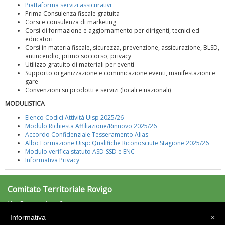
Piattaforma servizi assicurativi
Prima Consulenza fiscale gratuita
Corsi e consulenza di marketing
Corsi di formazione e aggiornamento per dirigenti, tecnici ed
La formazione Uisp rallenta ma prosegue anche in estate
educatori
Corsi in materia fiscale, sicurezza, prevenzione, assicurazione, BLSD,
antincendio, primo soccorso, privacy
Utilizzo gratuito di materiali per eventi
Supporto organizzazione e comunicazione eventi, manifestazioni e
gare
Convenzioni su prodotti e servizi (locali e nazionali)
MODULISTICA
Elenco Codici Attività Uisp 2025/26
Modulo Richiesta Affiliazione/Rinnovo 2025/26
Accordo Confidenziale Tesseramento Alias
Albo Formazione Uisp: Qualifiche Riconosciute Stagione 2025/26
Modulo verifica statuto ASD-SSD e ENC
Informativa Privacy
Tiziano Pesce nel Cda di Fondazione Terzjus: prima riunione a
Roma
Comitato Territoriale Rovigo
Via Ramazzina, 2
45100 Rovigo (RO)
Informativa
×
Tel: 0425/417788 - Fax: 0425/417788