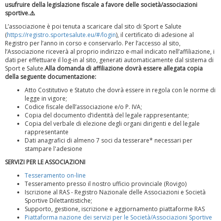
usufruire della legislazione fiscale a favore delle società/associazioni
sportive.⚠️
L’associazione è poi tenuta a scaricare dal sito di Sport e Salute
(
https://registro.sportesalute.eu/#/login
), il certificato di adesione al
Registro per l’anno in corso e conservarlo. Per l’accesso al sito,
l’Associazione riceverà al proprio indirizzo e-mail indicato nell’affiliazione, i
dati per effettuare il log-in al sito, generati automaticamente dal sistema di
Sport e Salute.
Alla domanda di affiliazione dovrà essere allegata copia
della seguente documentazione:
Atto Costitutivo e Statuto che dovrà essere in regola con le norme di
legge in vigore;
Codice fiscale dell’associazione e/o P. IVA;
Copia del documento d’identità del legale rappresentante;
Ddl Lobby, Uisp: “Il Parlamento valorizzi le nostre specificità"
Copia del verbale di elezione degli organi dirigenti e del legale
rappresentante
Dati anagrafici di almeno 7 soci da tesserare* necessari per
stampare l'adesione
SERVIZI PER LE ASSOCIAZIONI
Tesseramento on-line
Tesseramento presso il nostro ufficio provinciale (Rovigo)
Iscrizione al RAS - Registro Nazionale delle Associazioni e Società
Sportive Dilettantistiche;
Supporto, gestione, iscrizione e aggiornamento piattaforme RAS
Piattaforma nazione dei servizi per le Società/Associazioni Sportive