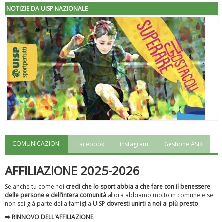
NOTIZIE DA UISP NAZIONALE
COMUNICAZIONI
Facebook
Instagram
Gestione ASD
"Superare gli ostacoli": la relazione di Tiziano Pesce al CN Uisp
AFFILIAZIONE 2025-2026
Se anche tu come noi
credi che lo sport abbia a che fare con il benessere
delle persone e dell’intera comunità
allora abbiamo molto in comune e se
non sei già parte della famiglia UISP
dovresti unirti a noi al più presto
.
➡️ RINNOVO DELL'AFFILIAZIONE