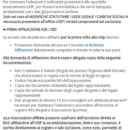
Per rinnovare l’adesione è sufficiente presentarsi allo sportello
tesseramento UISP, per firmare la modulistica che verrà stampata
direttamente con i dati già presenti in archivio.
Solo nel caso di MODIFICHE STATUTARIE / SEDE LEGALE / CARICHE SOCIALI è
necessario presentare all'ufficio UISP i verbali comprovanti tali variazioni.
➡️
PRIMA AFFILIAZIONE ASD / SSD
Luglio 2026: "Pensando con i piedi, si possono fare le
Le società che desiderano affiliarsi
per la prima volta alla Uisp
devono:
rivoluzioni"
Presentare domanda attraverso il modulo di
Richiesta
Affiliazione
debitamente compilato e firmato in tutte le sue parti;
Alla domanda di affiliazione dovrà essere allegata copia della seguente
documentazione:
Atto Costitutivo e Statuto (Registrato presso l'Agenzia delle Entrate)
che dovrà essere in regola con le norme di legge in vigore;
Codice fiscale e/o partita IVA dell’associazione;
Copia del documento d’identità del legale rappresentante;
Copia del verbale di elezione degli organi dirigenti e del legale
rappresentante
Dati anagrafici di almeno 10 soci (consiglieri e/o atleti) da tesserare*
necessari per stampare l'adesione e procedere all’iscrizione al
registro RAS (Registro Associazioni Sportive)
⚠️Le Associazioni affiliate possono usufruire dell'iscrizione diretta al
Tiziano Pesce a Radio InBlu2000 traccia il bilancio della stagione
RAS: affiliandosi all'UISP la società/associazione, dietro suo consenso, è
iscritta direttamente al registro e tale iscrizione, come noto, permette di