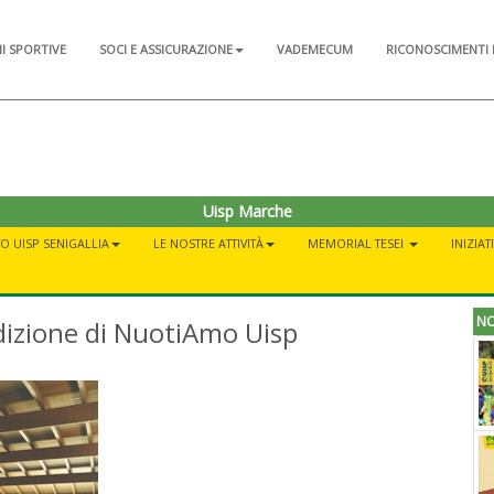
NI SPORTIVE
SOCI E ASSICURAZIONE
VADEMECUM
RICONOSCIMENTI 
Uisp Marche
TO UISP SENIGALLIA
LE NOSTRE ATTIVITÀ
MEMORIAL TESEI
INIZIAT
NO
dizione di NuotiAmo Uisp