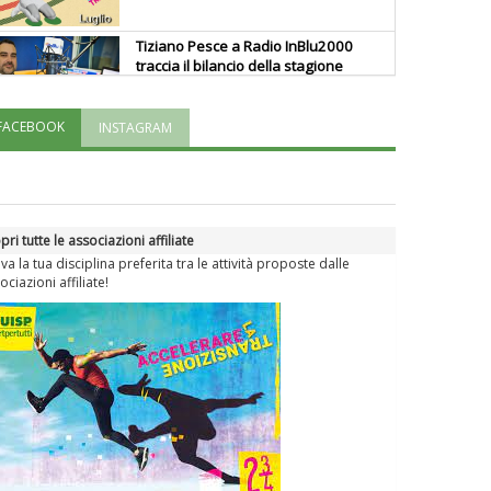
Tiziano Pesce a Radio InBlu2000
traccia il bilancio della stagione
FACEBOOK
INSTAGRAM
Ddl Lobby, Uisp: “Il Parlamento
valorizzi le nostre specificità"
La formazione Uisp rallenta ma
pri tutte le associazioni affiliate
prosegue anche in estate
va la tua disciplina preferita tra le attività proposte dalle
ociazioni affiliate!
Tiziano Pesce nel Cda di
Fondazione Terzjus: prima riunione
a Roma