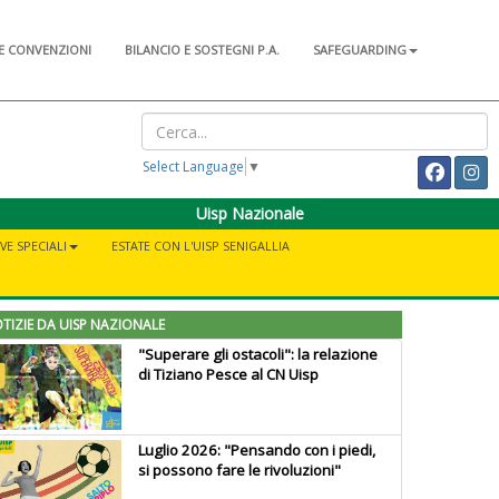
E CONVENZIONI
BILANCIO E SOSTEGNI P.A.
SAFEGUARDING
Select Language
▼
Uisp Nazionale
IVE SPECIALI
ESTATE CON L'UISP SENIGALLIA
TIZIE DA UISP NAZIONALE
"Superare gli ostacoli": la relazione
di Tiziano Pesce al CN Uisp
Luglio 2026: "Pensando con i piedi,
si possono fare le rivoluzioni"