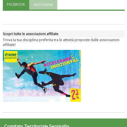
FACEBOOK
INSTAGRAM
"Superare gli ostacoli": la relazione di Tiziano Pesce al CN Uisp
Scopri tutte le associazioni affiliate
Trova la tua disciplina preferita tra le attività proposte dalle associazioni
affiliate!
Luglio 2026: "Pensando con i piedi, si possono fare le
rivoluzioni"
Comitato Territoriale Senigallia