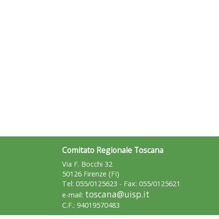
Comitato Regionale Toscana
Via F. Bocchi 32
50126 Firenze (FI)
Tel: 055/0125623 - Fax: 055/0125621
toscana@uisp.it
e-mail:
C.F.: 94019570483