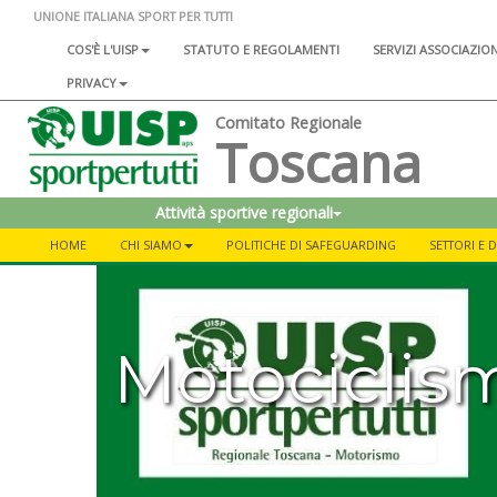
UNIONE ITALIANA SPORT PER TUTTI
COS'È L'UISP
STATUTO E REGOLAMENTI
SERVIZI ASSOCIAZIO
PRIVACY
Comitato Regionale
Toscana
Attività sportive regionali
HOME
CHI SIAMO
POLITICHE DI SAFEGUARDING
SETTORI E 
Motociclis