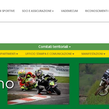
NI SPORTIVE
SOCI E ASSICURAZIONE
VADEMECUM
RICONOSCIMENTI 
Comitati territoriali
DIPARTIMENTI
UFFICIO STAMPA E COMUNICAZIONE
MANIFESTAZIONI
mo