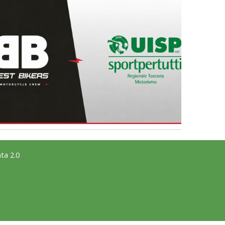
La formazione Uisp rallenta ma
prosegue anche in estate
Tiziano Pesce nel Cda di
Fondazione Terzjus: prima riunione
a Roma
ta 2.0