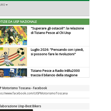
URO
TIZIE DA UISP NAZIONALE
"Superare gli ostacoli": la relazione
di Tiziano Pesce al CN Uisp
Luglio 2026: "Pensando con i piedi,
si possono fare le rivoluzioni"
Tiziano Pesce a Radio InBlu2000
traccia il bilancio della stagione
P Motorismo Toscana - Facebook
Ddl Lobby, Uisp: “Il Parlamento
tps://www.facebook.com/UISPMotorismoToscana
valorizzi le nostre specificità"
laborazione Uisp-Best Bikers