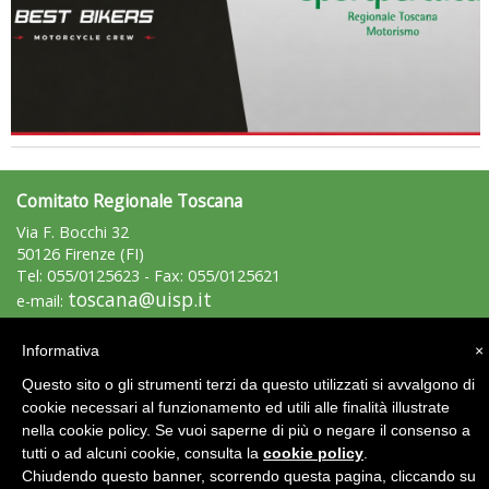
Luglio 2026: "Pensando con i piedi, si possono fare le
rivoluzioni"
Comitato Regionale Toscana
Via F. Bocchi 32
50126 Firenze (FI)
Tel: 055/0125623 - Fax: 055/0125621
toscana@uisp.it
e-mail:
C.F.: 94019570483
Informativa
×
Tiziano Pesce a Radio InBlu2000 traccia il bilancio della stagione
Area Riservata 2.0
Questo sito o gli strumenti terzi da questo utilizzati si avvalgono di
cookie necessari al funzionamento ed utili alle finalità illustrate
nella cookie policy. Se vuoi saperne di più o negare il consenso a
tutti o ad alcuni cookie, consulta la
cookie policy
.
Chiudendo questo banner, scorrendo questa pagina, cliccando su