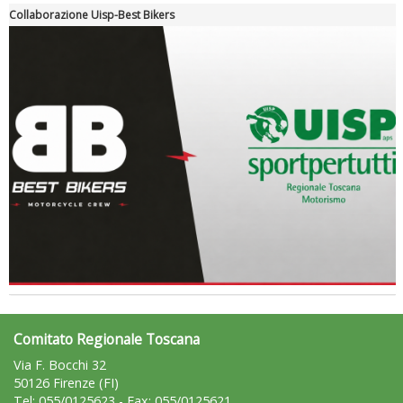
Collaborazione Uisp-Best Bikers
Luglio 2026: "Pensando con i piedi, si possono fare le
rivoluzioni"
Comitato Regionale Toscana
Via F. Bocchi 32
50126 Firenze (FI)
Tel: 055/0125623 - Fax: 055/0125621