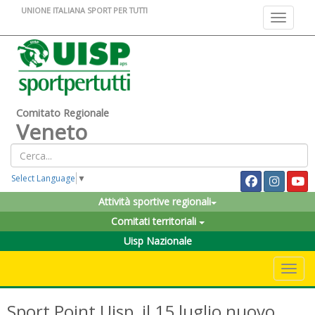
UNIONE ITALIANA SPORT PER TUTTI
Toggle na
Comitato Regionale
Veneto
Select Language
▼
Attività sportive regionali
Comitati territoriali
Uisp Nazionale
Toggle 
Sport Point Uisp, il 15 luglio nuovo