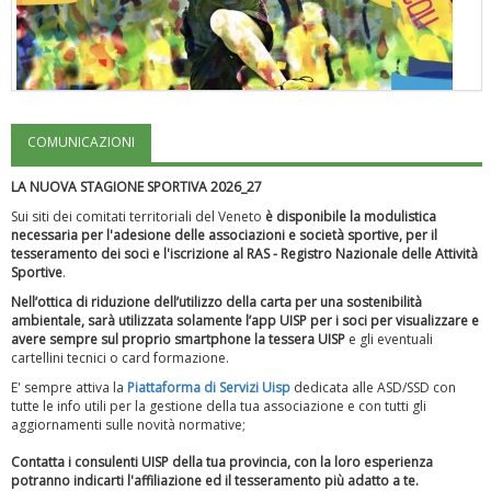
COMUNICAZIONI
"Superare gli ostacoli": la relazione di Tiziano Pesce al CN Uisp
LA NUOVA STAGIONE SPORTIVA 2026_27
Sui siti dei comitati territoriali del Veneto
è disponibile la modulistica
necessaria per l'adesione delle associazioni e società sportive, per il
tesseramento dei soci e l'iscrizione al RAS - Registro Nazionale delle Attività
Sportive
.
Nell’ottica di riduzione dell’utilizzo della carta per una sostenibilità
ambientale, sarà utilizzata solamente l’app UISP per i soci per visualizzare e
avere sempre sul proprio smartphone la tessera UISP
e gli eventuali
cartellini tecnici o card formazione.
E' sempre attiva la
Piattaforma
di Servizi Uisp
dedicata alle ASD/SSD
con
tutte le info utili per la gestione della tua associazione e con tutti gli
aggiornamenti sulle novità normative;
Luglio 2026: "Pensando con i piedi, si possono fare le
Contatta i consulenti UISP della tua provincia, con la loro esperienza
rivoluzioni"
potranno indicarti l'affiliazione ed il tesseramento più adatto a te.