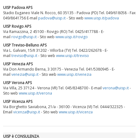
UISP Padova APS
Stadio Euganeo Viale N. Rocco, 60 35135 - Padova (PD) Tel. 049/618058 - Fax
049/8641756 E-mail
padova@uisp.it
- Sito web
www.uisp.it/padova
UISP Rovigo APS
Via Ramazzina, 2 45100 - Rovigo (RO) Tel. 0425/417788 - E-
mail
rovigo@uisp.it
- Sito web
www.uisp.it/rovigo
UISP Treviso-Belluno APS
Via L. Galvani, 15/II 31202 - Villorba (TV) Tel. 0422/262678 - E-
mail
treviso@uisp.it
- Sito web
www.uisp.it/treviso
UISP Venezia APS
Via Don Armando Berna, 3 30175 - Venezia Tel. 041/5380945 - E-
mail
venezia@uisp.it
- Sito web
www.uisp.it/venezia
Tiziano Pesce a Radio InBlu2000 traccia il bilancio della stagione
UISP Verona APS
Via Villa, 25 37124 - Verona (VR) Tel. 045/8348700 - E-mail
verona@uisp.it
-
Sito web
www.uisp.it/verona
UISP Vicenza APS
Via Borghetto Saviabona, 21/a - 36100 - Vicenza (VI) Tel. 0444/322325 -
Email
vicenza@uisp.it
- Sito web
www.uisp.it/vicenza
UISP è CONSULENZA