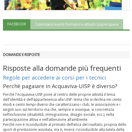
FACEBOOK
Calendario eventi formativi e attività UispAcquava
"Superare gli ostacoli": la relazione di Tiziano Pesce al CN Uisp
DOMANDE E RISPOSTE
Risposte alla domande più frequenti
Regole per accedere ai corsi per i tecnici
Perché pagaiare in Acquaviva-UISP è diverso?
Perché l'Acquaviva-UISP pone al centro delle proprie attività il tema
dell'identità e dell’appartenenza alla UISP: tema che si declina nei cento
modi e cento tempi diversi che caratterizzano i club, le associazioni e i
Luglio 2026: "Pensando con i piedi, si possono fare le
singoli soci sul territorio ma che, sempre e ovunque, si concretizza
rivoluzioni"
nell’inclusione (disabilità, immigrazione, disagio sociale, ecc.), nella
partecipazione attiva e nell’attenzione all’ambiente.
Perché non è riconducibile al primato dell’etica del risultato, propria dello
sport di prestazione assoluta, ma è, invece, riconducibile alla tutela della