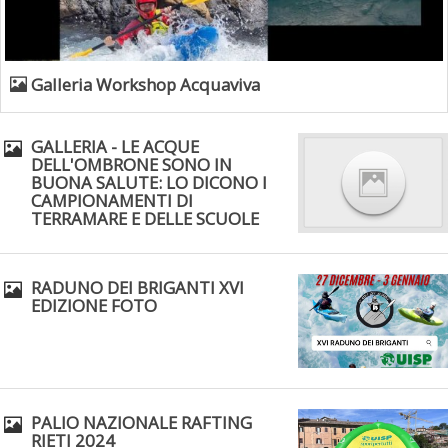
Ddl Lobby, Uisp: “Il Parlamento valorizzi le nostre specificità"
Galleria Workshop Acquaviva
GALLERIA - LE ACQUE
DELL'OMBRONE SONO IN
BUONA SALUTE: LO DICONO I
CAMPIONAMENTI DI
TERRAMARE E DELLE SCUOLE
RADUNO DEI BRIGANTI XVI
EDIZIONE FOTO
La formazione Uisp rallenta ma prosegue anche in estate
PALIO NAZIONALE RAFTING
RIETI 2024