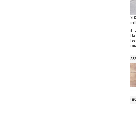
Vi 
nel
il T
Ha 
Lec
Due
AS
UIS