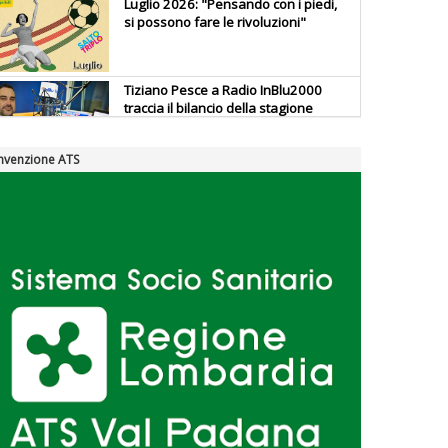
Luglio 2026: "Pensando con i piedi,
si possono fare le rivoluzioni"
Tiziano Pesce a Radio InBlu2000
traccia il bilancio della stagione
nvenzione ATS
Ddl Lobby, Uisp: “Il Parlamento
valorizzi le nostre specificità"
La formazione Uisp rallenta ma
prosegue anche in estate
Tiziano Pesce nel Cda di
Fondazione Terzjus: prima riunione
a Roma