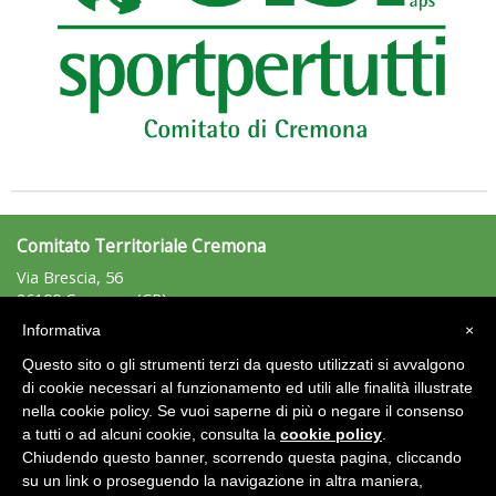
Tiziano Pesce nel Cda di Fondazione Terzjus: prima riunione a
Roma
Comitato Territoriale Cremona
Via Brescia, 56
26100 Cremona (CR)
Tel: 0372/451851 - Fax:
Informativa
×
cremona@uisp.it
e-mail:
Questo sito o gli strumenti terzi da questo utilizzati si avvalgono
C.F.: 93009730198
di cookie necessari al funzionamento ed utili alle finalità illustrate
nella cookie policy. Se vuoi saperne di più o negare il consenso
Area Riservata 2.0
a tutti o ad alcuni cookie, consulta la
cookie policy
.
Chiudendo questo banner, scorrendo questa pagina, cliccando
su un link o proseguendo la navigazione in altra maniera,