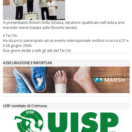
Vi presentiamo Robert Della Schiava, istruttore qualificato nell'antica arte
Ddl Lobby, Uisp: “Il Parlamento valorizzi le nostre specificità"
marziale cinese basata sulla filosofia taoista:
il Tai Chi.
Ha da poco partecipato ad un evento internazionale svoltosi a Lecco il 27 e
il 28 giugno 2026.
Due giorni dediti a tutti gli stili del Tai Chi.
ASSICURAZIONE E INFORTUNI
La formazione Uisp rallenta ma prosegue anche in estate
UISP comitato di Cremona