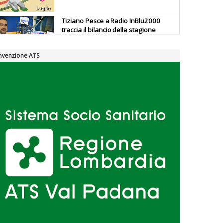
Tiziano Pesce a Radio InBlu2000
traccia il bilancio della stagione
nvenzione ATS
Ddl Lobby, Uisp: “Il Parlamento
valorizzi le nostre specificità"
La formazione Uisp rallenta ma
prosegue anche in estate
Tiziano Pesce nel Cda di
Fondazione Terzjus: prima riunione
a Roma