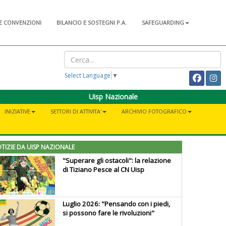
E CONVENZIONI
BILANCIO E SOSTEGNI P.A.
SAFEGUARDING
Select Language
▼
Uisp Nazionale
INIZIATIVE
SETTORI DI ATTIVITA'
ARCHIVIO FOTOGRAFICO
TIZIE DA UISP NAZIONALE
"Superare gli ostacoli": la relazione
di Tiziano Pesce al CN Uisp
Luglio 2026: "Pensando con i piedi,
si possono fare le rivoluzioni"