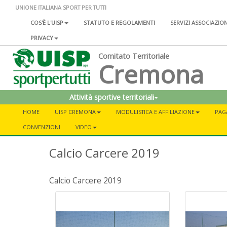
UNIONE ITALIANA SPORT PER TUTTI
COS'È L'UISP
STATUTO E REGOLAMENTI
SERVIZI ASSOCIAZIO
PRIVACY
Comitato Territoriale
Cremona
Attività sportive territoriali
HOME
UISP CREMONA
MODULISTICA E AFFILIAZIONE
PAG
CONVENZIONI
VIDEO
Calcio Carcere 2019
Calcio Carcere 2019