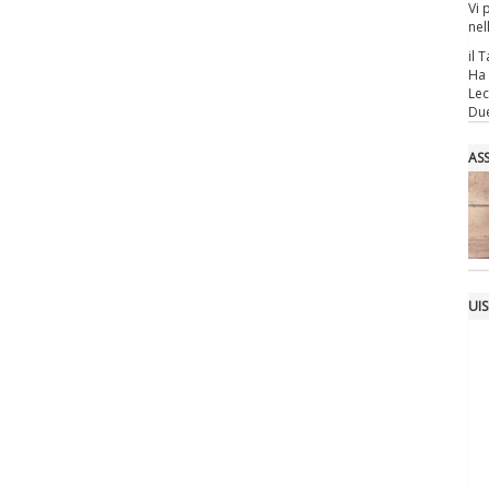
Vi 
nel
il T
Ha 
Lec
Due
AS
UIS