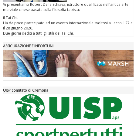
Vi presentiamo Robert Della Schiava, istruttore qualificato nell'antica arte
Ddl Lobby, Uisp: “Il Parlamento valorizzi le nostre specificità"
marziale cinese basata sulla filosofia taoista:
il Tai Chi.
Ha da poco partecipato ad un evento internazionale svoltosi a Lecco il 27 e
il 28 giugno 2026.
Due giorni dediti a tutti gli stili del Tai Chi.
ASSICURAZIONE E INFORTUNI
La formazione Uisp rallenta ma prosegue anche in estate
UISP comitato di Cremona