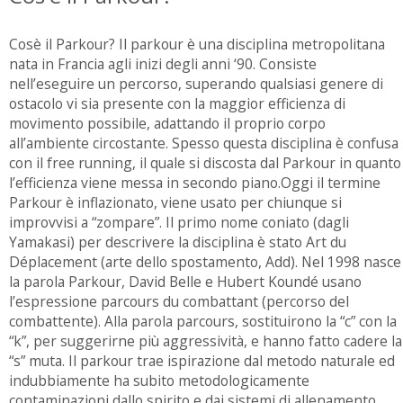
Cosè il Parkour? Il parkour è una disciplina metropolitana
nata in Francia agli inizi degli anni ‘90. Consiste
nell’eseguire un percorso, superando qualsiasi genere di
ostacolo vi sia presente con la maggior efficienza di
movimento possibile, adattando il proprio corpo
all’ambiente circostante. Spesso questa disciplina è confusa
con il free running, il quale si discosta dal Parkour in quanto
l’efficienza viene messa in secondo piano.Oggi il termine
Parkour è inflazionato, viene usato per chiunque si
improvvisi a “zompare”. Il primo nome coniato (dagli
Yamakasi) per descrivere la disciplina è stato Art du
Déplacement (arte dello spostamento, Add). Nel 1998 nasce
la parola Parkour, David Belle e Hubert Koundé usano
l’espressione parcours du combattant (percorso del
combattente). Alla parola parcours, sostituirono la “c” con la
“k”, per suggerirne più aggressività, e hanno fatto cadere la
“s” muta. Il parkour trae ispirazione dal metodo naturale ed
indubbiamente ha subito metodologicamente
contaminazioni dallo spirito e dai sistemi di allenamento