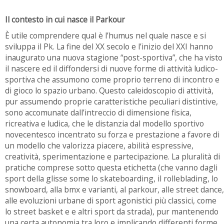
Il contesto in cui nasce il Parkour
È utile comprendere qual è l’humus nel quale nasce e si
sviluppa il Pk. La fine del XX secolo e l’inizio del XXI hanno
inaugurato una nuova stagione “post-sportiva”, che ha visto
il nascere ed il diffondersi di nuove forme di attività ludico-
sportiva che assumono come proprio terreno di incontro e
di gioco lo spazio urbano. Questo caleidoscopio di attività,
pur assumendo proprie caratteristiche peculiari distintive,
sono accomunate dall’intreccio di dimensione fisica,
ricreativa e ludica, che le distanzia dal modello sportivo
novecentesco incentrato su forza e prestazione a favore di
un modello che valorizza piacere, abilità espressive,
creatività, sperimentazione e partecipazione. La pluralità di
pratiche comprese sotto questa etichetta (che vanno dagli
sport della glisse some lo skateboarding, il rolleblading, lo
snowboard, alla bmx e varianti, al parkour, alle street dance,
alle evoluzioni urbane di sport agonistici più classici, come
lo street basket e e altri sport da strada), pur mantenendo
una certa autonomia tra loro e implicando differenti forme