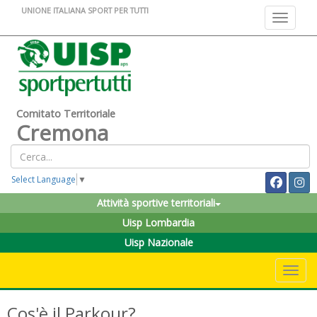
UNIONE ITALIANA SPORT PER TUTTI
Toggle na
Comitato Territoriale
Cremona
Select Language
▼
Attività sportive territoriali
Uisp Lombardia
Uisp Nazionale
Toggle 
Cos'è il Parkour?