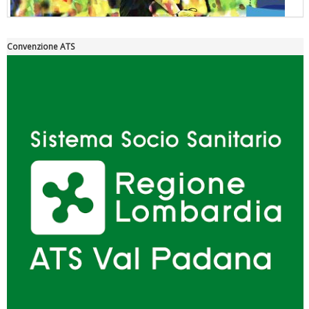
Convenzione ATS
"Superare gli ostacoli": la relazione di Tiziano Pesce al CN Uisp
Luglio 2026: "Pensando con i piedi, si possono fare le
rivoluzioni"