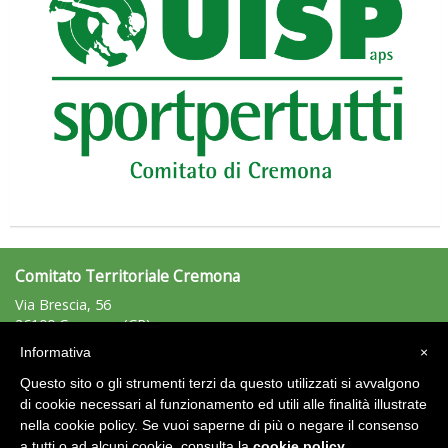
Tiziano Pesce nel Cda di Fondazione Terzjus: prima riunione a
Roma
Comitato Territoriale Cremona
Via Brescia, 56
26100 Cremona (CR)
Tel: 0372/451851 - Fax:
Informativa
×
cremona@uisp.it
e-mail:
Questo sito o gli strumenti terzi da questo utilizzati si avvalgono
C.F.: 93009730198
di cookie necessari al funzionamento ed utili alle finalità illustrate
nella cookie policy. Se vuoi saperne di più o negare il consenso
Area Riservata 2.0
a tutti o ad alcuni cookie, consulta la
cookie policy
.