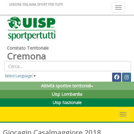
UNIONE ITALIANA SPORT PER TUTTI
Toggle na
Comitato Territoriale
Cremona
Select Language
▼
Attività sportive territoriali
Uisp Lombardia
Uisp Nazionale
Toggle 
Giocagin Casalmaggiore 2018