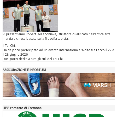
Vi presentiamo Robert Della Schiava, istruttore qualificato nell'antica arte
Ddl Lobby, Uisp: “Il Parlamento valorizzi le nostre specificità"
marziale cinese basata sulla filosofia taoista:
il Tai Chi.
Ha da poco partecipato ad un evento internazionale svoltosi a Lecco il 27 e
il 28 giugno 2026.
Due giorni dediti a tutti gli stili del Tai Chi.
ASSICURAZIONE E INFORTUNI
La formazione Uisp rallenta ma prosegue anche in estate
UISP comitato di Cremona