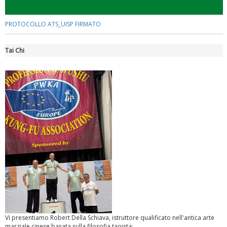
PROTOCOLLO ATS_UISP FIRMATO
Tai Chi
Tiziano Pesce a Radio InBlu2000 traccia il bilancio della stagione
Vi presentiamo Robert Della Schiava, istruttore qualificato nell'antica arte
Ddl Lobby, Uisp: “Il Parlamento valorizzi le nostre specificità"
marziale cinese basata sulla filosofia taoista: