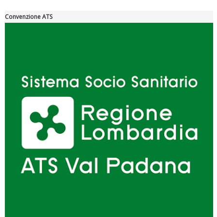
Convenzione ATS
"Superare gli ostacoli": la relazione di Tiziano Pesce al CN Uisp
Luglio 2026: "Pensando con i piedi, si possono fare le
rivoluzioni"