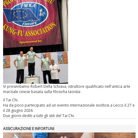
Tiziano Pesce a Radio InBlu2000 traccia il bilancio della stagione
Vi presentiamo Robert Della Schiava, istruttore qualificato nell'antica arte
Ddl Lobby, Uisp: “Il Parlamento valorizzi le nostre specificità"
marziale cinese basata sulla filosofia taoista:
il Tai Chi.
Ha da poco partecipato ad un evento internazionale svoltosi a Lecco il 27 e
il 28 giugno 2026.
Due giorni dediti a tutti gli stili del Tai Chi.
ASSICURAZIONE E INFORTUNI