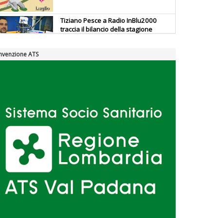
Tiziano Pesce a Radio InBlu2000
traccia il bilancio della stagione
nvenzione ATS
Ddl Lobby, Uisp: “Il Parlamento
valorizzi le nostre specificità"
La formazione Uisp rallenta ma
prosegue anche in estate
Tiziano Pesce nel Cda di
Fondazione Terzjus: prima riunione
a Roma