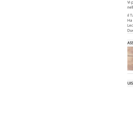
Vi 
nel
il T
Ha 
Lec
Due
AS
UIS