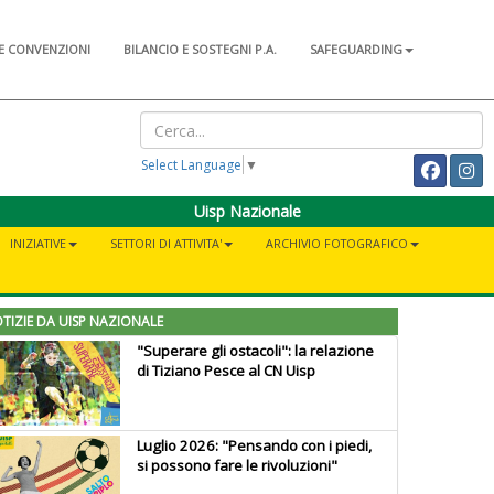
E CONVENZIONI
BILANCIO E SOSTEGNI P.A.
SAFEGUARDING
Select Language
▼
Uisp Nazionale
INIZIATIVE
SETTORI DI ATTIVITA'
ARCHIVIO FOTOGRAFICO
TIZIE DA UISP NAZIONALE
"Superare gli ostacoli": la relazione
di Tiziano Pesce al CN Uisp
Luglio 2026: "Pensando con i piedi,
si possono fare le rivoluzioni"