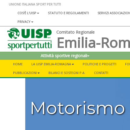
UNIONE ITALIANA SPORT PER TUTTI
COS'È L'UISP
STATUTO E REGOLAMENTI
SERVIZI ASSOCIAZIO
PRIVACY
Comitato Regionale
Emilia-Ro
Attività sportive regionali
HOME
LA UISP EMILIA-ROMAGNA
POLITICHE E PROGETTI
FO
PUBBLICAZIONI
BILANCI E SOSTEGNI P.A.
CONTATTI
Motorismo