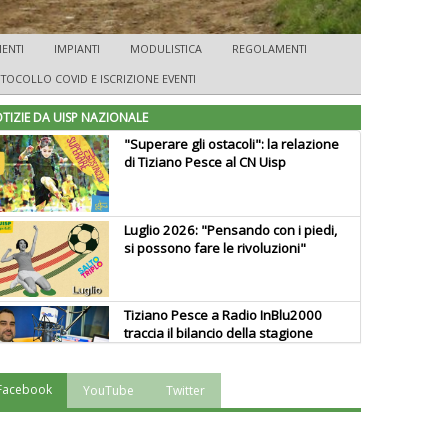
ENTI
IMPIANTI
MODULISTICA
REGOLAMENTI
TOCOLLO COVID E ISCRIZIONE EVENTI
TIZIE DA UISP NAZIONALE
"Superare gli ostacoli": la relazione
di Tiziano Pesce al CN Uisp
Luglio 2026: "Pensando con i piedi,
si possono fare le rivoluzioni"
Tiziano Pesce a Radio InBlu2000
traccia il bilancio della stagione
Facebook
YouTube
Twitter
Ddl Lobby, Uisp: “Il Parlamento
valorizzi le nostre specificità"