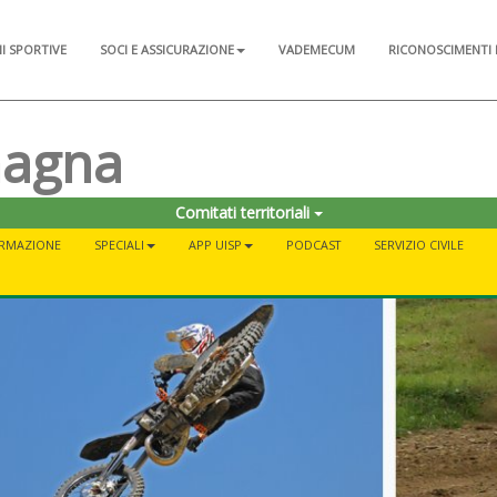
NI SPORTIVE
SOCI E ASSICURAZIONE
VADEMECUM
RICONOSCIMENTI 
magna
Comitati territoriali
RMAZIONE
SPECIALI
APP UISP
PODCAST
SERVIZIO CIVILE