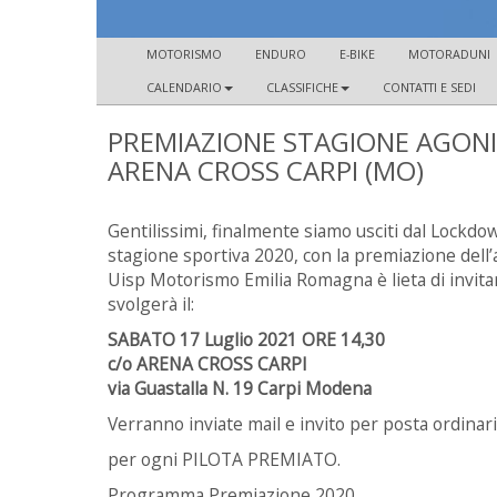
MOTORISMO
ENDURO
E-BIKE
MOTORADUNI
CALENDARIO
CLASSIFICHE
CONTATTI E SEDI
PREMIAZIONE STAGIONE AGONIS
ARENA CROSS CARPI (MO)
Gentilissimi, finalmente siamo usciti dal Lockd
stagione sportiva 2020, con la premiazione dell’at
Uisp Motorismo Emilia Romagna è lieta di invitar
svolgerà il:
SABATO 17 Luglio 2021 ORE 14,30
c/o ARENA CROSS CARPI
via Guastalla N. 19 Carpi Modena
Verranno inviate mail e invito per posta ordinari
per ogni PILOTA PREMIATO.
Programma Premiazione 2020