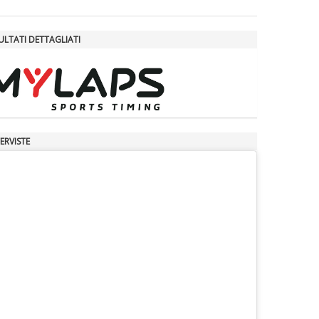
La formazione Uisp rallenta ma
ULTATI DETTAGLIATI
prosegue anche in estate
Tiziano Pesce nel Cda di
Fondazione Terzjus: prima riunione
a Roma
ERVISTE