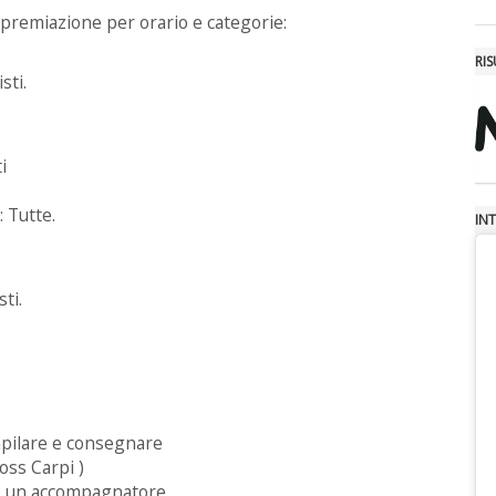
 premiazione per orario e categorie:
RIS
sti.
i
 Tutte.
INT
ti.
ompilare e consegnare
oss Carpi )
 e un accompagnatore.