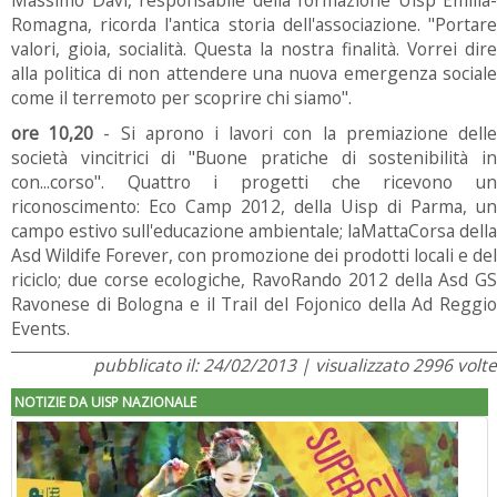
Massimo Davi, responsabile della formazione Uisp Emilia-
Romagna, ricorda l'antica storia dell'associazione. "Portare
valori, gioia, socialità. Questa la nostra finalità. Vorrei dire
alla politica di non attendere una nuova emergenza sociale
come il terremoto per scoprire chi siamo".
ore 10,20
- Si aprono i lavori con la premiazione dell
società vincitrici di "Buone pratiche di sostenibilità in
con...corso". Quattro i progetti che ricevono un
riconoscimento: Eco Camp 2012, della Uisp di Parma, un
campo estivo sull'educazione ambientale; laMattaCorsa della
Asd Wildife Forever, con promozione dei prodotti locali e del
riciclo; due corse ecologiche, RavoRando 2012 della Asd GS
Ravonese di Bologna e il Trail del Fojonico della Ad Reggio
Events.
pubblicato il: 24/02/2013 | visualizzato 2996 volte
NOTIZIE DA UISP NAZIONALE