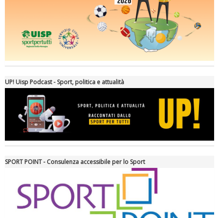
Ddl Lobby, Uisp: “Il Parlamento valorizzi le nostre specificità"
UP! Uisp Podcast - Sport, politica e attualità
SPORT POINT - Consulenza accessibile per lo Sport
La formazione Uisp rallenta ma prosegue anche in estate