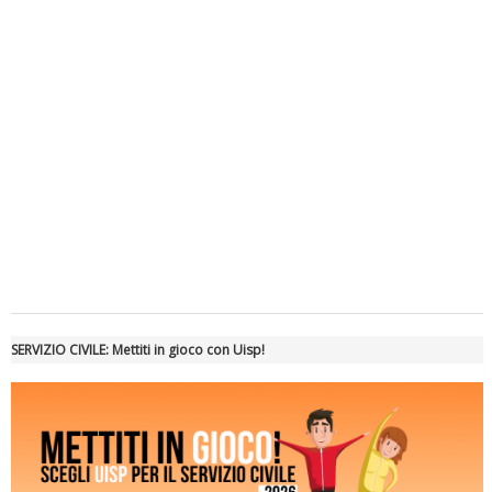
Luglio 2026: "Pensando con i piedi, si possono fare le
rivoluzioni"
Tiziano Pesce a Radio InBlu2000 traccia il bilancio della stagione
SERVIZIO CIVILE: Mettiti in gioco con Uisp!