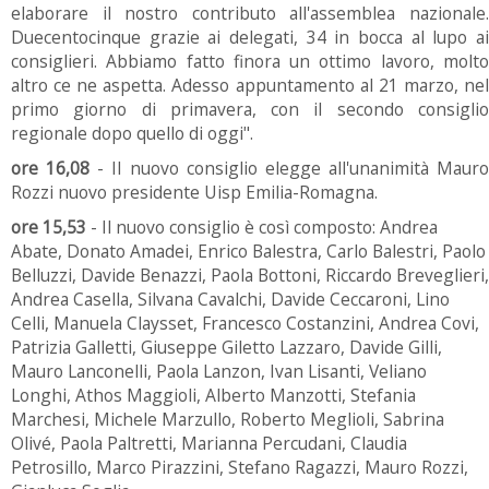
elaborare il nostro contributo all'assemblea nazionale.
Duecentocinque grazie ai delegati, 34 in bocca al lupo ai
consiglieri. Abbiamo fatto finora un ottimo lavoro, molto
altro ce ne aspetta. Adesso appuntamento al 21 marzo, nel
primo giorno di primavera, con il secondo consiglio
regionale dopo quello di oggi".
ore 16,08
- Il nuovo consiglio elegge all'unanimità Mauro
Rozzi nuovo presidente Uisp Emilia-Romagna.
ore 15,53
- Il nuovo consiglio è così composto: Andrea
Abate, Donato Amadei, Enrico Balestra, Carlo Balestri, Paolo
Belluzzi, Davide Benazzi, Paola Bottoni, Riccardo Breveglieri,
Andrea Casella, Silvana Cavalchi, Davide Ceccaroni, Lino
Celli, Manuela Claysset, Francesco Costanzini, Andrea Covi,
Patrizia Galletti, Giuseppe Giletto Lazzaro, Davide Gilli,
Mauro Lanconelli, Paola Lanzon, Ivan Lisanti, Veliano
Longhi, Athos Maggioli, Alberto Manzotti, Stefania
Marchesi, Michele Marzullo, Roberto Meglioli, Sabrina
Olivé, Paola Paltretti, Marianna Percudani, Claudia
Petrosillo, Marco Pirazzini, Stefano Ragazzi, Mauro Rozzi,