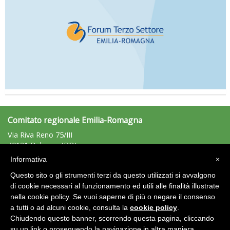
Comitato regionale Emilia-Romagna
Via Riva Reno 75/III
40121 Bologna (BO)
Tel: 051/225881 - Fax: 051/225203
Informativa
×
emiliaromagna@uisp.it
e-mail:
Questo sito o gli strumenti terzi da questo utilizzati si avvalgono
C.F.: 92011680375
di cookie necessari al funzionamento ed utili alle finalità illustrate
nella cookie policy. Se vuoi saperne di più o negare il consenso
Area Riservata 2.0
a tutti o ad alcuni cookie, consulta la
cookie policy
.
Chiudendo questo banner, scorrendo questa pagina, cliccando
su un link o proseguendo la navigazione in altra maniera,