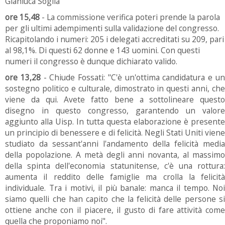
Gianluca Soglia
ore 15,48
- La commissione verifica poteri prende la parola
per gli ultimi adempimenti sulla validazione del congresso.
Ricapitolando i numeri: 205 i delegati accreditati su 209, pari
al 98,1%. Di questi 62 donne e 143 uomini. Con questi
numeri il congresso è dunque dichiarato valido.
ore 13,28
- Chiude Fossati: "C'è un'ottima candidatura e u
sostegno politico e culturale, dimostrato in questi anni, che
viene da qui. Avete fatto bene a sottolineare questo
disegno in questo congresso, garantendo un valore
aggiunto alla Uisp. In tutta questa elaborazione è presente
un principio di benessere e di felicità. Negli Stati Uniti viene
studiato da sessant'anni l'andamento della felicità media
della popolazione. A metà degli anni novanta, al massimo
della spinta dell'economia statunitense, c'è una rottura:
aumenta il reddito delle famiglie ma crolla la felicità
individuale. Tra i motivi, il più banale: manca il tempo. Noi
siamo quelli che han capito che la felicità delle persone si
ottiene anche con il piacere, il gusto di fare attività come
quella che proponiamo noi".