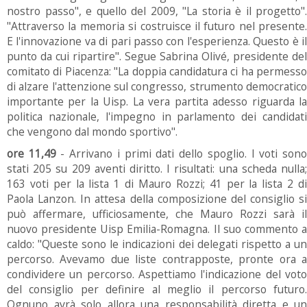
nostro passo", e quello del 2009, "La storia è il progetto".
"Attraverso la memoria si costruisce il futuro nel presente.
E l'innovazione va di pari passo con l'esperienza. Questo è il
punto da cui ripartire". Segue Sabrina Olivé, presidente del
comitato di Piacenza: "La doppia candidatura ci ha permesso
di alzare l'attenzione sul congresso, strumento democratico
importante per la Uisp. La vera partita adesso riguarda la
politica nazionale, l'impegno in parlamento dei candidati
che vengono dal mondo sportivo".
ore 11,49
- Arrivano i primi dati dello spoglio. I voti son
stati 205 su 209 aventi diritto. I risultati: una scheda nulla;
163 voti per la lista 1 di Mauro Rozzi; 41 per la lista 2 di
Paola Lanzon. In attesa della composizione del consiglio si
può affermare, ufficiosamente, che Mauro Rozzi sarà il
nuovo presidente Uisp Emilia-Romagna. Il suo commento a
caldo: "Queste sono le indicazioni dei delegati rispetto a un
percorso. Avevamo due liste contrapposte, pronte ora a
condividere un percorso. Aspettiamo l'indicazione del voto
del consiglio per definire al meglio il percorso futuro.
Ognuno avrà solo allora una responsabilità diretta e un