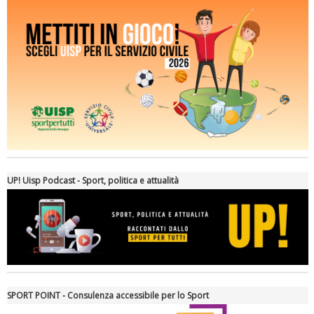
Ddl Lobby, Uisp: “Il Parlamento valorizzi le nostre specificità"
UP! Uisp Podcast - Sport, politica e attualità
SPORT POINT - Consulenza accessibile per lo Sport