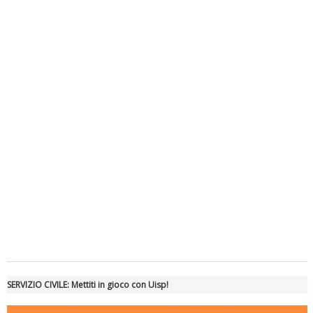
Luglio 2026: "Pensando con i piedi, si possono fare le
rivoluzioni"
Tiziano Pesce a Radio InBlu2000 traccia il bilancio della stagione
SERVIZIO CIVILE: Mettiti in gioco con Uisp!