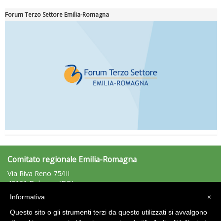
Forum Terzo Settore Emilia-Romagna
Comitato regionale Emilia-Romagna
Via Riva Reno 75/III
40121 Bologna (BO)
Tel: 051/225881 - Fax: 051/225203
Informativa
×
emiliaromagna@uisp.it
e-mail:
Questo sito o gli strumenti terzi da questo utilizzati si avvalgono
C.F.: 92011680375