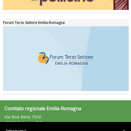
Forum Terzo Settore Emilia-Romagna
Comitato regionale Emilia-Romagna
Via Riva Reno 75/III
40121 Bologna (BO)
Tel: 051/225881 - Fax: 051/225203
Informativa
×