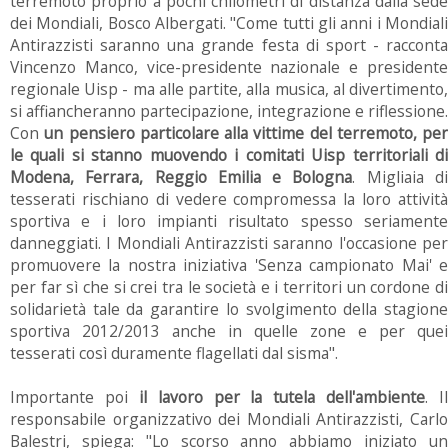
terremoto proprio a pochi chilometri di distanza dalla sede
dei Mondiali, Bosco Albergati. "Come tutti gli anni i Mondiali
Antirazzisti saranno una grande festa di sport - racconta
Vincenzo Manco, vice-presidente nazionale e presidente
regionale Uisp - ma alle partite, alla musica, al divertimento,
si affiancheranno partecipazione, integrazione e riflessione.
Con
un pensiero particolare alla vittime del terremoto, per
le quali si stanno muovendo i comitati Uisp territoriali di
Modena, Ferrara, Reggio Emilia e Bologna
. Migliaia d
tesserati rischiano di vedere compromessa la loro attività
sportiva e i loro impianti risultato spesso seriamente
danneggiati. I Mondiali Antirazzisti saranno l'occasione per
promuovere la nostra iniziativa 'Senza campionato Mai' e
per far sì che si crei tra le società e i territori un cordone di
solidarietà tale da garantire lo svolgimento della stagione
sportiva 2012/2013 anche in quelle zone e per quei
tesserati così duramente flagellati dal sisma".
Importante poi
il lavoro per la tutela dell'ambiente
. Il
responsabile organizzativo dei Mondiali Antirazzisti, Carlo
Balestri, spiega: "Lo scorso anno abbiamo iniziato un