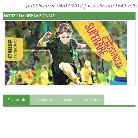
pubblicato il: 04/07/2012 | visualizzato 1549 volte
NOTIZIE DA UISP NAZIONALE
Facebook
Instagram
Twitter
YouTube
"Superare gli ostacoli": la relazione di Tiziano Pesce al CN Uisp