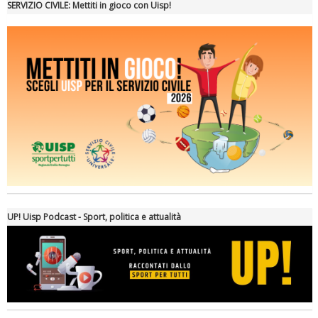
SERVIZIO CIVILE: Mettiti in gioco con Uisp!
Ddl Lobby, Uisp: “Il Parlamento valorizzi le nostre specificità"
UP! Uisp Podcast - Sport, politica e attualità