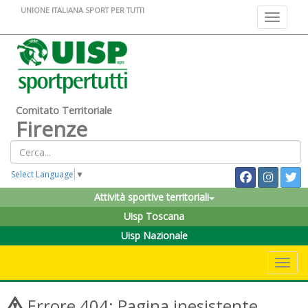
UNIONE ITALIANA SPORT PER TUTTI
Toggle na
Comitato Territoriale
Firenze
Select Language
▼
Attività sportive territoriali
Uisp Toscana
Uisp Nazionale
Toggle 
Errore 404: Pagina inesistente