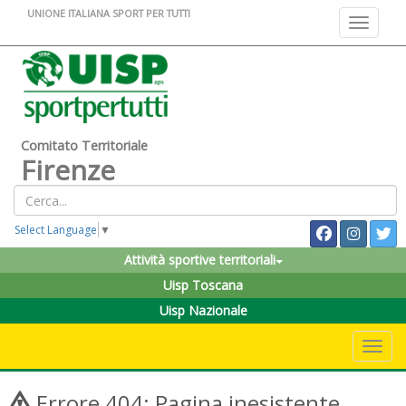
UNIONE ITALIANA SPORT PER TUTTI
Toggle na
Comitato Territoriale
Firenze
Select Language
▼
Attività sportive territoriali
Uisp Toscana
Uisp Nazionale
Toggle 
Errore 404: Pagina inesistente