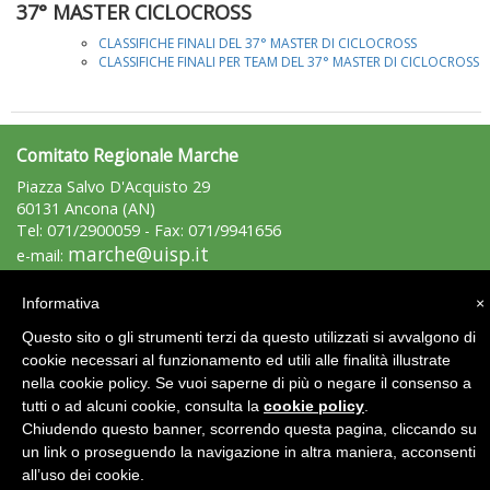
37° MASTER CICLOCROSS
CLASSIFICHE FINALI DEL 37° MASTER DI CICLOCROSS
CLASSIFICHE FINALI PER TEAM DEL 37° MASTER DI CICLOCROSS
Comitato Regionale Marche
Piazza Salvo D'Acquisto 29
60131 Ancona (AN)
Tel: 071/2900059 - Fax: 071/9941656
marche@uisp.it
e-mail:
Luglio 2026: "Pensando con i piedi, si possono fare le
C.F.: 01045910427
rivoluzioni"
Informativa
×
Area Riservata 2.0
Questo sito o gli strumenti terzi da questo utilizzati si avvalgono di
cookie necessari al funzionamento ed utili alle finalità illustrate
nella cookie policy. Se vuoi saperne di più o negare il consenso a
tutti o ad alcuni cookie, consulta la
cookie policy
.
Chiudendo questo banner, scorrendo questa pagina, cliccando su
un link o proseguendo la navigazione in altra maniera, acconsenti
all’uso dei cookie.