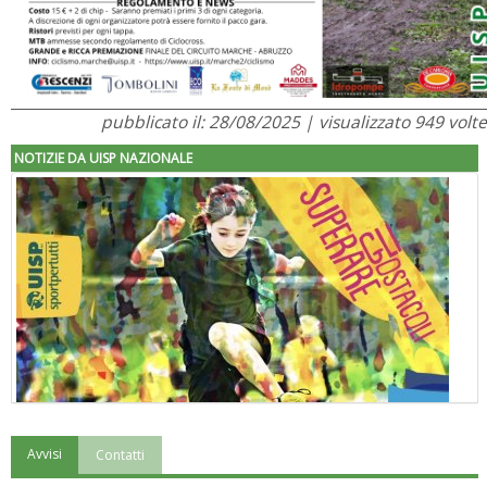
pubblicato il: 28/08/2025 | visualizzato 949 volte
NOTIZIE DA UISP NAZIONALE
Avvisi
Contatti
"Superare gli ostacoli": la relazione di Tiziano Pesce al CN Uisp