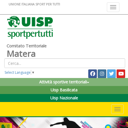
UNIONE ITALIANA SPORT PER TUTTI
Toggle na
Comitato Territoriale
Matera
Select Language
▼
Attività sportive territoriali
Uisp Basilicata
Uisp Nazionale
Toggle 
Previous
Nex