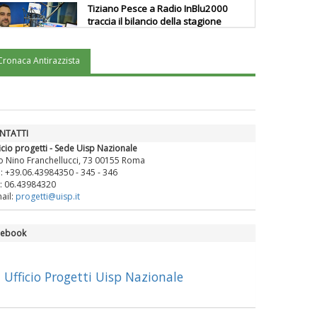
Tiziano Pesce a Radio InBlu2000
traccia il bilancio della stagione
Cronaca Antirazzista
Ddl Lobby, Uisp: “Il Parlamento
valorizzi le nostre specificità"
La formazione Uisp rallenta ma
NTATTI
prosegue anche in estate
icio progetti - Sede Uisp Nazionale
o Nino Franchellucci, 73 00155 Roma
.: +39.06.43984350 - 345 - 346
: 06.43984320
Tiziano Pesce nel Cda di
ail:
progetti@uisp.it
Fondazione Terzjus: prima riunione
a Roma
cebook
Ufficio Progetti Uisp Nazionale