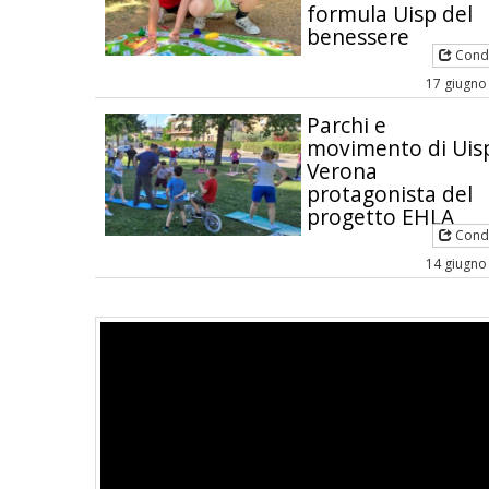
formula Uisp del
benessere
Condi
17 giugno
Parchi e
movimento di Uis
Verona
protagonista del
progetto EHLA
Condi
14 giugno