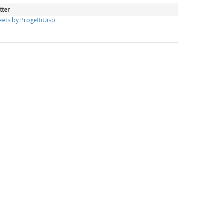
tter
ets by ProgettiUisp