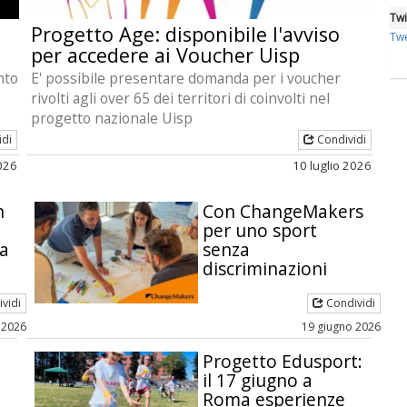
Twi
g
Progetto Age: disponibile l'avviso
Twe
per accedere ai Voucher Uisp
nto
E' possibile presentare domanda per i voucher
rivolti agli over 65 dei territori di coinvolti nel
progetto nazionale Uisp
idi
Condividi
2026
10 luglio 2026
n
Con ChangeMakers
per uno sport
ia
senza
discriminazioni
vidi
Condividi
 2026
19 giugno 2026
Progetto Edusport:
il 17 giugno a
Roma esperienze