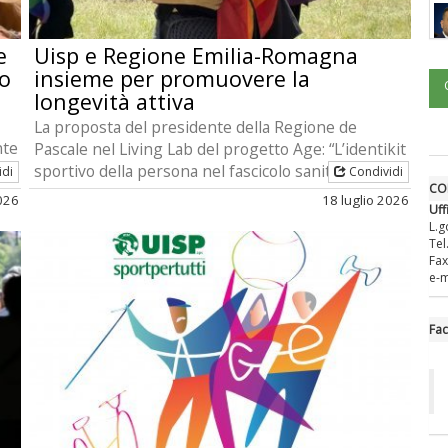
e
Uisp e Regione Emilia-Romagna
vo
insieme per promuovere la
longevità attiva
La proposta del presidente della Regione de
nte
Pascale nel Living Lab del progetto Age: “L’identikit
sportivo della persona nel fascicolo sanitario”
idi
Condividi
CO
2026
18 luglio 2026
Uff
L.g
Tel
Fax
e-m
Fa