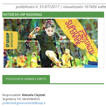
pubblicato il: 31/07/2017 | visualizzato 167456 volte
NOTIZIE DA UISP NAZIONALE
POLITICHE DI GENERE E DIRITTI
"Superare gli ostacoli": la relazione di Tiziano Pesce al CN Uisp
Responsabile:
Manuela Claysset
Segreteria Tel. 06/43984350
politichedigenereediritti@uisp.it