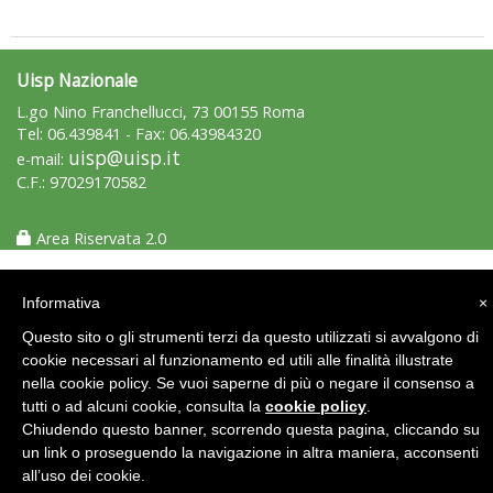
Uisp Nazionale
L.go Nino Franchellucci, 73 00155 Roma
Tel: 06.439841 - Fax: 06.43984320
uisp@uisp.it
e-mail:
Luglio 2026: "Pensando con i piedi, si possono fare le
C.F.: 97029170582
rivoluzioni"
Area Riservata 2.0
Informativa
×
Questo sito o gli strumenti terzi da questo utilizzati si avvalgono di
cookie necessari al funzionamento ed utili alle finalità illustrate
nella cookie policy. Se vuoi saperne di più o negare il consenso a
tutti o ad alcuni cookie, consulta la
cookie policy
.
Chiudendo questo banner, scorrendo questa pagina, cliccando su
un link o proseguendo la navigazione in altra maniera, acconsenti
all’uso dei cookie.