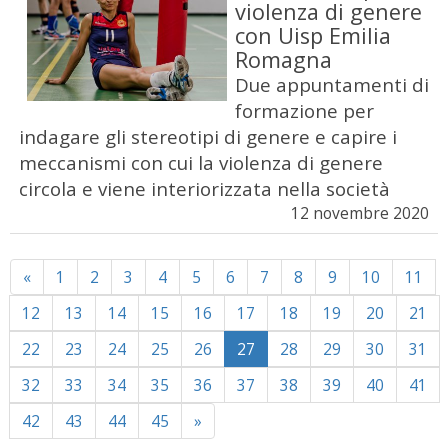
violenza di genere
con Uisp Emilia
Romagna
Due appuntamenti di
formazione per
indagare gli stereotipi di genere e capire i
meccanismi con cui la violenza di genere
circola e viene interiorizzata nella società
12 novembre 2020
Previous
«
1
2
3
4
5
6
7
8
9
10
11
12
13
14
15
16
17
18
19
20
21
22
23
24
25
26
27
28
29
30
31
32
33
34
35
36
37
38
39
40
41
Next
42
43
44
45
»