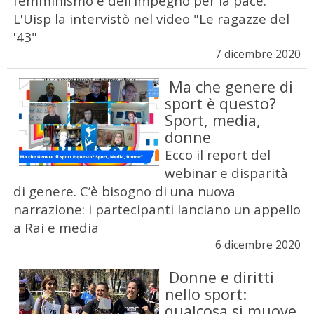
femminismo e dell'impegno per la pace.
L'Uisp la intervistò nel video "Le ragazze del
'43"
7 dicembre 2020
Ma che genere di
sport è questo?
Sport, media,
donne
Ecco il report del
webinar e disparità
di genere. C’è bisogno di una nuova
narrazione: i partecipanti lanciano un appello
a Rai e media
6 dicembre 2020
Donne e diritti
nello sport:
qualcosa si muove,