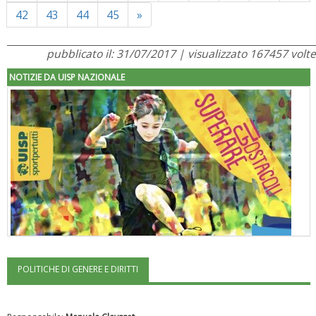
Next
42
43
44
45
»
pubblicato il: 31/07/2017 | visualizzato 167457 volte
NOTIZIE DA UISP NAZIONALE
POLITICHE DI GENERE E DIRITTI
"Superare gli ostacoli": la relazione di Tiziano Pesce al CN Uisp