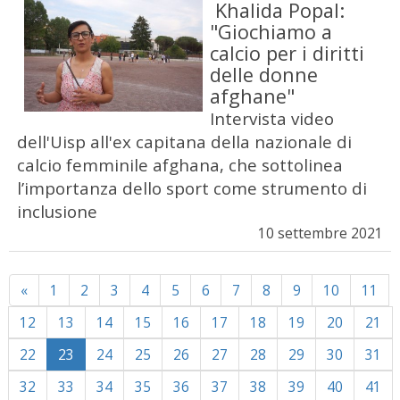
Khalida Popal:
"Giochiamo a
calcio per i diritti
delle donne
afghane"
Intervista video
dell'Uisp all'ex capitana della nazionale di
calcio femminile afghana, che sottolinea
l’importanza dello sport come strumento di
inclusione
10 settembre 2021
Previous
«
1
2
3
4
5
6
7
8
9
10
11
12
13
14
15
16
17
18
19
20
21
22
23
24
25
26
27
28
29
30
31
32
33
34
35
36
37
38
39
40
41