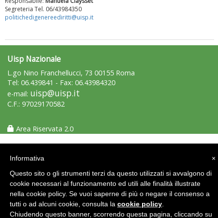
Responsabile:
Manuela Claysset
Segreteria Tel. 06/43984350
politichedigenereediritti@uisp.it
Uisp Nazionale
L.go Nino Franchellucci, 73 00155 Roma
Tel: 06.439841 - Fax: 06.43984320
uisp@uisp.it
e-mail:
Luglio 2026: "Pensando con i piedi, si possono fare le
C.F.: 97029170582
rivoluzioni"
Area Riservata 2.0
Informativa
×
Questo sito o gli strumenti terzi da questo utilizzati si avvalgono di
cookie necessari al funzionamento ed utili alle finalità illustrate
nella cookie policy. Se vuoi saperne di più o negare il consenso a
tutti o ad alcuni cookie, consulta la
cookie policy
.
Chiudendo questo banner, scorrendo questa pagina, cliccando su