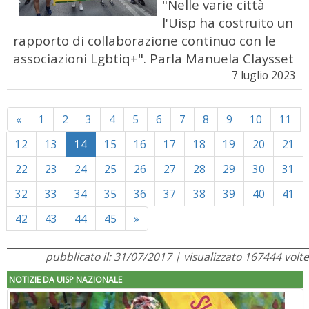
"Nelle varie città
l'Uisp ha costruito un
rapporto di collaborazione continuo con le
associazioni Lgbtiq+". Parla Manuela Claysset
7 luglio 2023
Previous
«
1
2
3
4
5
6
7
8
9
10
11
12
13
14
15
16
17
18
19
20
21
22
23
24
25
26
27
28
29
30
31
32
33
34
35
36
37
38
39
40
41
Next
42
43
44
45
»
pubblicato il: 31/07/2017 | visualizzato 167444 volte
NOTIZIE DA UISP NAZIONALE