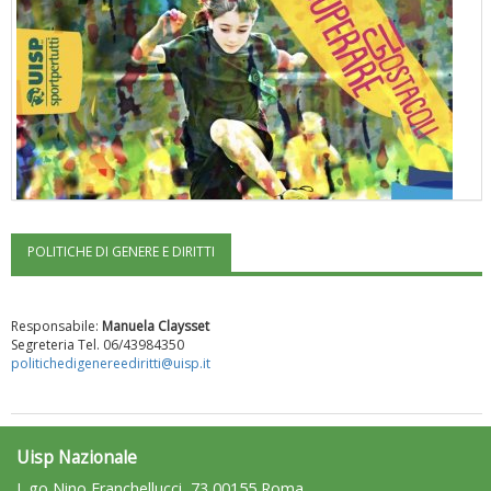
POLITICHE DI GENERE E DIRITTI
"Superare gli ostacoli": la relazione di Tiziano Pesce al CN Uisp
Responsabile:
Manuela Claysset
Segreteria Tel. 06/43984350
politichedigenereediritti@uisp.it
Uisp Nazionale
L.go Nino Franchellucci, 73 00155 Roma