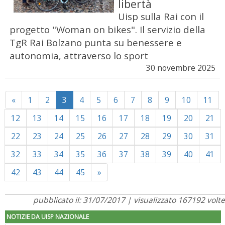
libertà
Uisp sulla Rai con il
progetto "Woman on bikes". Il servizio della
TgR Rai Bolzano punta su benessere e
autonomia, attraverso lo sport
30 novembre 2025
Previous
«
1
2
3
4
5
6
7
8
9
10
11
12
13
14
15
16
17
18
19
20
21
22
23
24
25
26
27
28
29
30
31
32
33
34
35
36
37
38
39
40
41
Next
42
43
44
45
»
pubblicato il: 31/07/2017 | visualizzato 167192 volte
NOTIZIE DA UISP NAZIONALE