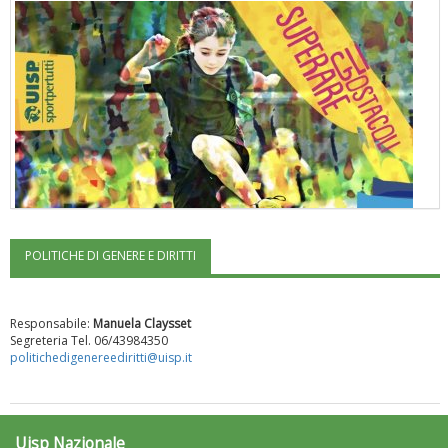
POLITICHE DI GENERE E DIRITTI
"Superare gli ostacoli": la relazione di Tiziano Pesce al CN Uisp
Responsabile:
Manuela Claysset
Segreteria Tel. 06/43984350
politichedigenereediritti@uisp.it
Uisp Nazionale