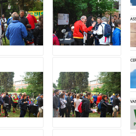
AS
CE
VAN