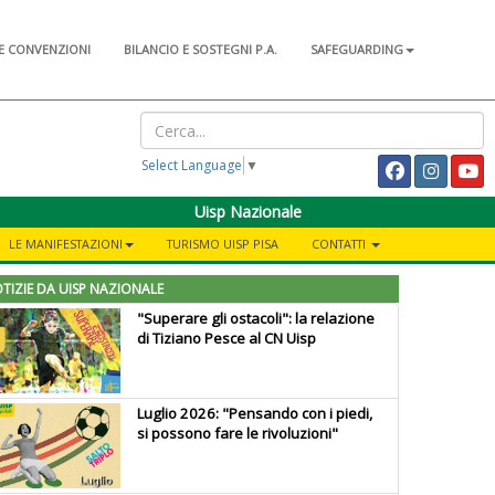
E CONVENZIONI
BILANCIO E SOSTEGNI P.A.
SAFEGUARDING
Select Language
▼
Uisp Nazionale
LE MANIFESTAZIONI
TURISMO UISP PISA
CONTATTI
TIZIE DA UISP NAZIONALE
"Superare gli ostacoli": la relazione
di Tiziano Pesce al CN Uisp
Luglio 2026: "Pensando con i piedi,
si possono fare le rivoluzioni"