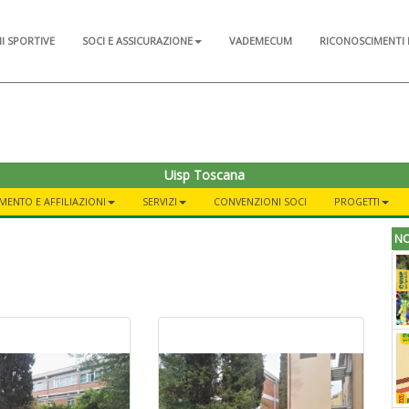
NI SPORTIVE
SOCI E ASSICURAZIONE
VADEMECUM
RICONOSCIMENTI 
Uisp Toscana
MENTO E AFFILIAZIONI
SERVIZI
CONVENZIONI SOCI
PROGETTI
NO