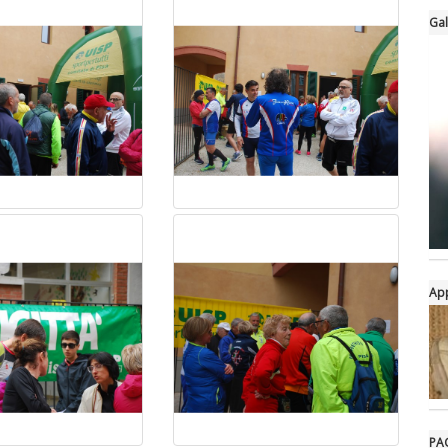
Gal
Ap
PAG