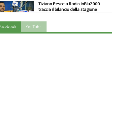
Tiziano Pesce a Radio InBlu2000
traccia il bilancio della stagione
Facebook
YouTube
Ddl Lobby, Uisp: “Il Parlamento
valorizzi le nostre specificità"
La formazione Uisp rallenta ma
prosegue anche in estate
Tiziano Pesce nel Cda di
Fondazione Terzjus: prima riunione
a Roma