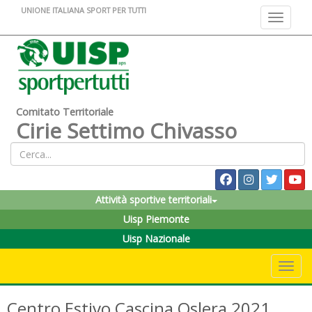
UNIONE ITALIANA SPORT PER TUTTI
Toggle na
Comitato Territoriale
Cirie Settimo Chivasso
Attività sportive territoriali
Uisp Piemonte
Uisp Nazionale
Toggle 
Centro Estivo Cascina Oslera 2021