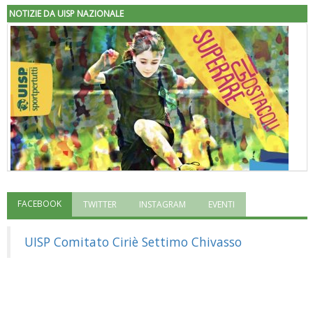
NOTIZIE DA UISP NAZIONALE
FACEBOOK
TWITTER
INSTAGRAM
EVENTI
"Superare gli ostacoli": la relazione di Tiziano Pesce al CN Uisp
UISP Comitato Ciriè Settimo Chivasso