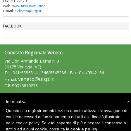
Fax 051 225203
Web:
www.uisp.it/ciclismo
Luglio 2026: "Pensando con i piedi, si possono fare le
E-mail:
ciclismo@uisp.it
rivoluzioni"
FACEBOOK
Comitato Regionale Veneto
Via Don Armando Berna n. 3
30175 Venezia (VE)
Tel: 041/5385314 - 346/6348286 - Fax: 041/9342154
veneto@uisp.it
e-mail:
C.F.:90015610273
Tiziano Pesce a Radio InBlu2000 traccia il bilancio della stagione
Area Riservata 2.0
Informativa
×
Questo sito o gli strumenti terzi da questo utilizzati si avvalgono di
cookie necessari al funzionamento ed utili alle finalità illustrate
nella cookie policy. Se vuoi saperne di più o negare il consenso a
tutti o ad alcuni cookie, consulta la
cookie policy
.