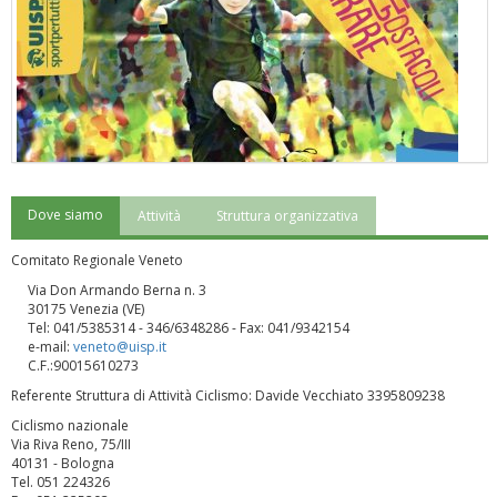
Dove siamo
Attività
Struttura organizzativa
"Superare gli ostacoli": la relazione di Tiziano Pesce al CN Uisp
Comitato Regionale Veneto
Via Don Armando Berna n. 3
30175 Venezia (VE)
Tel: 041/5385314 - 346/6348286 - Fax: 041/9342154
e-mail:
veneto@uisp.it
C.F.:90015610273
Referente Struttura di Attività Ciclismo: Davide Vecchiato 3395809238
Ciclismo nazionale
Via Riva Reno, 75/III
40131 - Bologna
Tel. 051 224326