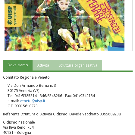
Dove siamo
Attività
Struttura organizzativa
"Superare gli ostacoli": la relazione di Tiziano Pesce al CN Uisp
Comitato Regionale Veneto
Via Don Armando Berna n. 3
30175 Venezia (VE)
Tel: 041/5385314 - 346/6348286 - Fax: 041/9342154
e-mail:
veneto@uisp.it
C.F.:90015610273
Referente Struttura di Attività Ciclismo: Davide Vecchiato 3395809238
Ciclismo nazionale
Via Riva Reno, 75/III
40131 - Bologna