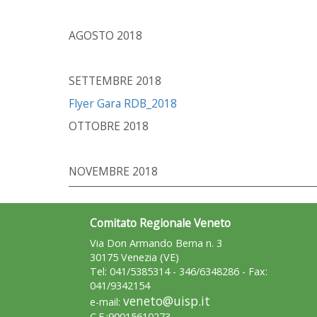
AGOSTO 2018
SETTEMBRE 2018
Flyer Gara RDB_2018
OTTOBRE 2018
NOVEMBRE 2018
Comitato Regionale Veneto
Via Don Armando Berna n. 3
30175 Venezia (VE)
Tel: 041/5385314 - 346/6348286 - Fax:
041/9342154
veneto@uisp.it
e-mail:
C.F.:90015610273