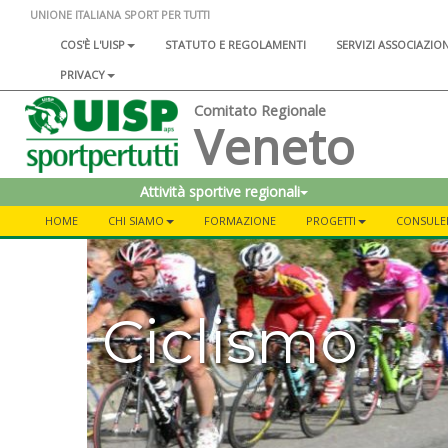
UNIONE ITALIANA SPORT PER TUTTI
COS'È L'UISP
STATUTO E REGOLAMENTI
SERVIZI ASSOCIAZIO
PRIVACY
Comitato Regionale
Veneto
Attività sportive regionali
HOME
CHI SIAMO
FORMAZIONE
PROGETTI
CONSULEN
Ciclismo