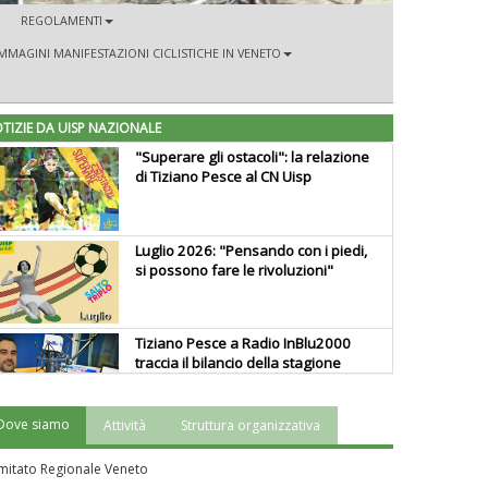
REGOLAMENTI
MMAGINI MANIFESTAZIONI CICLISTICHE IN VENETO
TIZIE DA UISP NAZIONALE
"Superare gli ostacoli": la relazione
di Tiziano Pesce al CN Uisp
Luglio 2026: "Pensando con i piedi,
si possono fare le rivoluzioni"
Tiziano Pesce a Radio InBlu2000
traccia il bilancio della stagione
Dove siamo
Attività
Struttura organizzativa
Ddl Lobby, Uisp: “Il Parlamento
valorizzi le nostre specificità"
itato Regionale Veneto