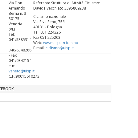
Via Don
Referente Struttura di Attività Ciclismo:
Armando
Davide Vecchiato 3395809238
La formazione Uisp rallenta ma
Berna n. 3
Ciclismo nazionale
prosegue anche in estate
30175
Via Riva Reno, 75/III
Venezia
40131 - Bologna
(VE)
Tel. 051 224326
Tel:
Fax 051 225203
Tiziano Pesce nel Cda di
041/5385314
Web:
www.uisp.it/ciclismo
Fondazione Terzjus: prima riunione
-
E-mail:
ciclismo@uisp.it
a Roma
346/6348286
- Fax:
041/9342154
e-mail:
veneto@uisp.it
C.F.:90015610273
CEBOOK