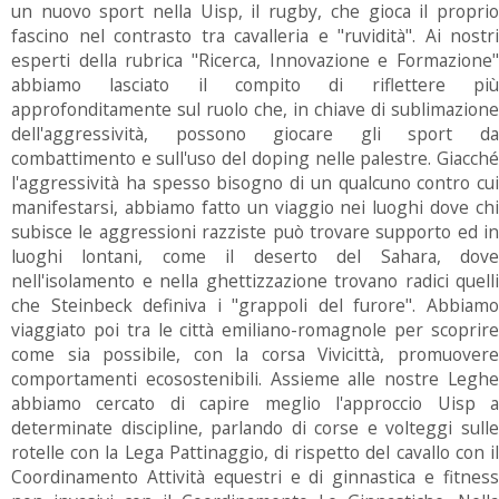
un nuovo sport nella Uisp, il rugby, che gioca il proprio
fascino nel contrasto tra cavalleria e "ruvidità". Ai nostri
esperti della rubrica "Ricerca, Innovazione e Formazione"
abbiamo lasciato il compito di riflettere più
approfonditamente sul ruolo che, in chiave di sublimazione
dell'aggressività, possono giocare gli sport da
combattimento e sull'uso del doping nelle palestre. Giacché
l'aggressività ha spesso bisogno di un qualcuno contro cui
manifestarsi, abbiamo fatto un viaggio nei luoghi dove chi
subisce le aggressioni razziste può trovare supporto ed in
luoghi lontani, come il deserto del Sahara, dove
nell'isolamento e nella ghettizzazione trovano radici quelli
che Steinbeck definiva i "grappoli del furore". Abbiamo
viaggiato poi tra le città emiliano-romagnole per scoprire
come sia possibile, con la corsa Vivicittà, promuovere
comportamenti ecosostenibili. Assieme alle nostre Leghe
abbiamo cercato di capire meglio l'approccio Uisp a
determinate discipline, parlando di corse e volteggi sulle
rotelle con la Lega Pattinaggio, di rispetto del cavallo con il
Coordinamento Attività equestri e di ginnastica e fitness