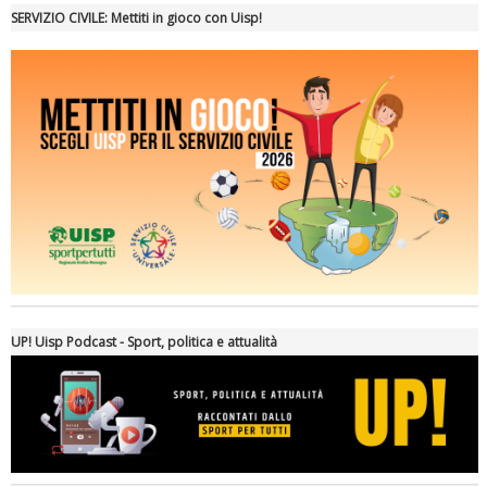
Tiziano Pesce a Radio InBlu2000 traccia il bilancio della stagione
SERVIZIO CIVILE: Mettiti in gioco con Uisp!
Ddl Lobby, Uisp: “Il Parlamento valorizzi le nostre specificità"
UP! Uisp Podcast - Sport, politica e attualità