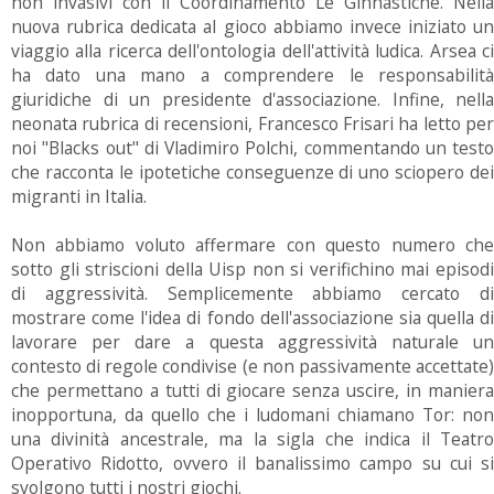
non invasivi con il Coordinamento Le Ginnastiche. Nella
nuova rubrica dedicata al gioco abbiamo invece iniziato un
viaggio alla ricerca dell'ontologia dell'attività ludica. Arsea ci
ha dato una mano a comprendere le responsabilità
giuridiche di un presidente d'associazione. Infine, nella
neonata rubrica di recensioni, Francesco Frisari ha letto per
noi "Blacks out" di Vladimiro Polchi, commentando un testo
che racconta le ipotetiche conseguenze di uno sciopero dei
migranti in Italia.
Non abbiamo voluto affermare con questo numero che
sotto gli striscioni della Uisp non si verifichino mai episodi
di aggressività. Semplicemente abbiamo cercato di
mostrare come l'idea di fondo dell'associazione sia quella di
lavorare per dare a questa aggressività naturale un
contesto di regole condivise (e non passivamente accettate)
che permettano a tutti di giocare senza uscire, in maniera
inopportuna, da quello che i ludomani chiamano Tor: non
una divinità ancestrale, ma la sigla che indica il Teatro
Operativo Ridotto, ovvero il banalissimo campo su cui si
svolgono tutti i nostri giochi.