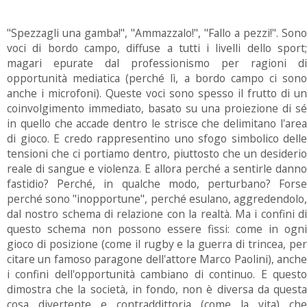
"Spezzagli una gamba!", "Ammazzalo!", "Fallo a pezzi!". Sono
voci di bordo campo, diffuse a tutti i livelli dello sport;
magari epurate dal professionismo per ragioni di
opportunità mediatica (perché lì, a bordo campo ci sono
anche i microfoni). Queste voci sono spesso il frutto di un
coinvolgimento immediato, basato su una proiezione di sé
in quello che accade dentro le strisce che delimitano l'area
di gioco. E credo rappresentino uno sfogo simbolico delle
tensioni che ci portiamo dentro, piuttosto che un desiderio
reale di sangue e violenza. E allora perché a sentirle danno
fastidio? Perché, in qualche modo, perturbano? Forse
perché sono "inopportune", perché esulano, aggredendolo,
dal nostro schema di relazione con la realtà. Ma i confini di
questo schema non possono essere fissi: come in ogni
gioco di posizione (come il rugby e la guerra di trincea, per
citare un famoso paragone dell'attore Marco Paolini), anche
i confini dell'opportunità cambiano di continuo. E questo
dimostra che la società, in fondo, non è diversa da questa
cosa divertente e contraddittoria (come la vita) che