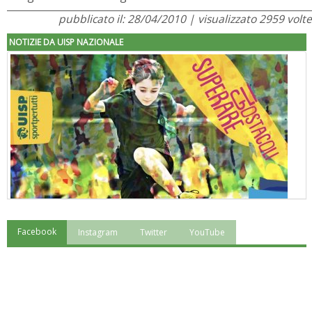
pubblicato il: 28/04/2010 | visualizzato 2959 volte
NOTIZIE DA UISP NAZIONALE
Facebook
Instagram
Twitter
YouTube
"Superare gli ostacoli": la relazione di Tiziano Pesce al CN Uisp