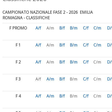
CAMPIONATO NAZIONALE FASE 2 - 2026 EMILIA
ROMAGNA - CLASSIFICHE
F PROMO
A/f
A/m
B/f
B/m
C/f
C/m
D/
F 1
A/f
A/m
B/f
B/m
C/f
C/m
D/
F 2
A/f
A/m
B/f
B/m
C/f
C/m
D/
F 3
A/f
A/m
B/f
B/m
C/f
C/m
D/
F 4
A/f
A/m
B/f
B/m
C/f
C/m
D/